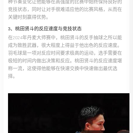
种节奏变化让他能够在高强度的比赛中始终保持良好的
竞技状态，同时让对手很难适应他的比赛风格，从而在
关键时刻赢得优势。
3、桃田贤斗的反应速度与竞技状态
在2024年丹麦大师赛中，桃田贤斗的反手抽球之所以能
成为致胜武器，很大程度上得益于他出色的反应速度。
羽毛球是一项对反应时间要求极高的运动，选手需要在
极短的时间内做出决策和反应。桃田贤斗的反应速度堪
称一流，这使得他能够在快速交换中快速做出最优选
择。