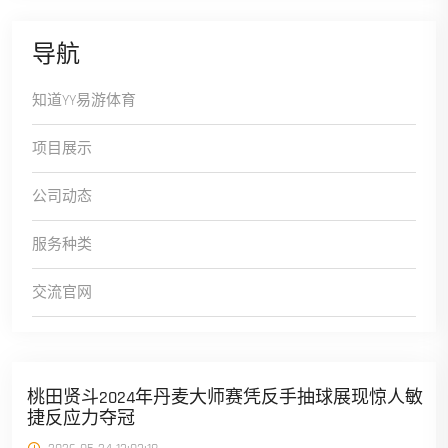
导航
知道YY易游体育
项目展示
公司动态
服务种类
交流官网
桃田贤斗2024年丹麦大师赛凭反手抽球展现惊人敏
捷反应力夺冠