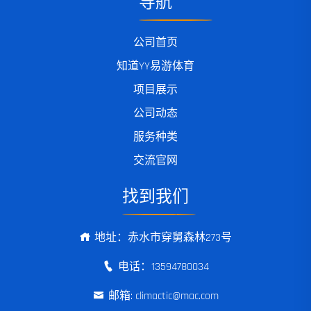
导航
公司首页
知道YY易游体育
项目展示
公司动态
服务种类
交流官网
找到我们
地址：赤水市穿舅森林273号
电话：13594780034
邮箱: climactic@mac.com