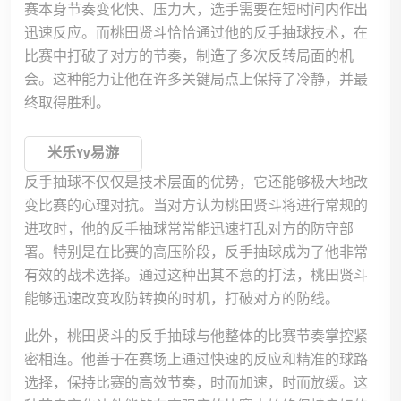
赛本身节奏变化快、压力大，选手需要在短时间内作出
迅速反应。而桃田贤斗恰恰通过他的反手抽球技术，在
比赛中打破了对方的节奏，制造了多次反转局面的机
会。这种能力让他在许多关键局点上保持了冷静，并最
终取得胜利。
米乐yy易游
反手抽球不仅仅是技术层面的优势，它还能够极大地改
变比赛的心理对抗。当对方认为桃田贤斗将进行常规的
进攻时，他的反手抽球常常能迅速打乱对方的防守部
署。特别是在比赛的高压阶段，反手抽球成为了他非常
有效的战术选择。通过这种出其不意的打法，桃田贤斗
能够迅速改变攻防转换的时机，打破对方的防线。
此外，桃田贤斗的反手抽球与他整体的比赛节奏掌控紧
密相连。他善于在赛场上通过快速的反应和精准的球路
选择，保持比赛的高效节奏，时而加速，时而放缓。这