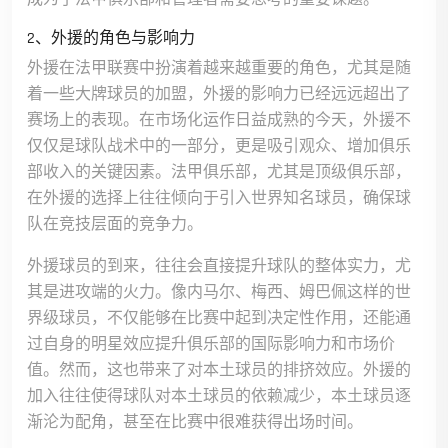
2、外援的角色与影响力
外援在法甲联赛中扮演着越来越重要的角色，尤其是随
着一些大牌球员的加盟，外援的影响力已经远远超出了
赛场上的表现。在市场化运作日益成熟的今天，外援不
仅仅是球队战术中的一部分，更是吸引观众、增加俱乐
部收入的关键因素。法甲俱乐部，尤其是顶级俱乐部，
在外援的选择上往往倾向于引入世界知名球员，确保球
队在竞技层面的竞争力。
外援球员的到来，往往会直接提升球队的整体实力，尤
其是进攻端的火力。像内马尔、梅西、姆巴佩这样的世
界级球员，不仅能够在比赛中起到决定性作用，还能通
过自身的明星效应提升俱乐部的国际影响力和市场价
值。然而，这也带来了对本土球员的排挤效应。外援的
加入往往使得球队对本土球员的依赖减少，本土球员逐
渐沦为配角，甚至在比赛中很难获得出场时间。