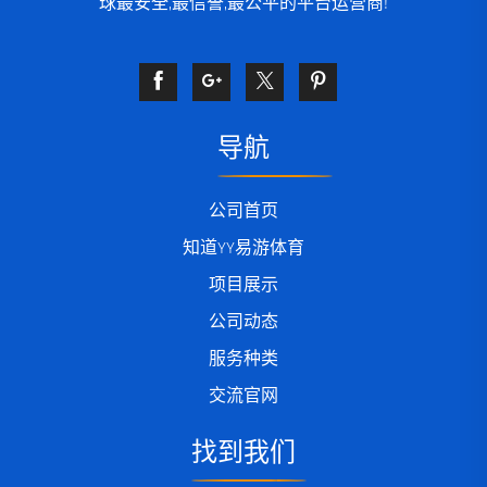
球最安全,最信誉,最公平的平台运营商!
导航
公司首页
知道YY易游体育
项目展示
公司动态
服务种类
交流官网
找到我们