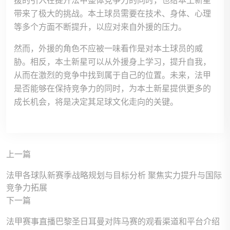
援的引入在提升法甲整体竞争力的同时，也给本土新星
带来了极大的挑战。本土球员需要在技术、身体、心理
等多个方面不断提升，以应对来自外援的压力。
然而，外援的角色不应被一味看作是对本土球员的威
胁。相反，本土新星可以从外援身上学习，提升自我，
从而在激烈的竞争中找到属于自己的位置。未来，法甲
是否能够在保持竞争力的同时，为本土新星提供更多的
成长机会，将是决定其足球文化走向的关键。
上一篇
法甲各球队新赛季战略规划与目标分析 聚焦实力提升与国际
竞争力拓展
下一篇
法甲赛事直播巴黎圣日耳曼对阵马赛的观看渠道和平台介绍