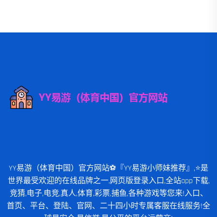
YY易游（体育中国）官方网站⚽️『YY易游小师妹推荐』,⭐️是
世界最受欢迎的在线品牌之一,网页版登录入口,全站app下载,
竞猜,电子,电竞,真人,体育,彩票,捕鱼,各种游戏等您来!入口、
首页、平台、登陆、官网、二十四小时专属客服在线服务!全