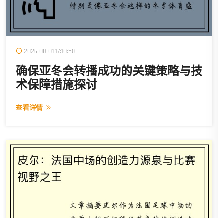
2026-08-01 17:10:50
确保亚冬会转播成功的关键策略与技
术保障措施探讨
查看详情