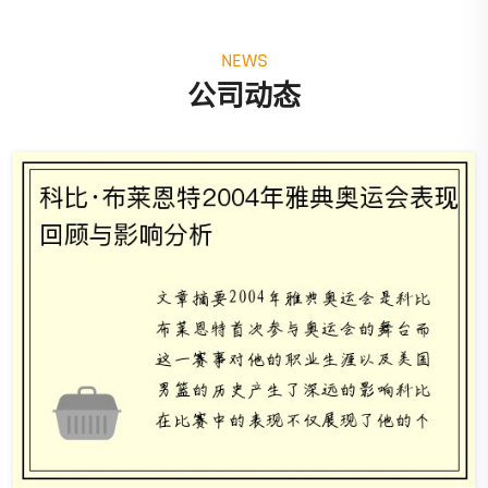
NEWS
公司动态