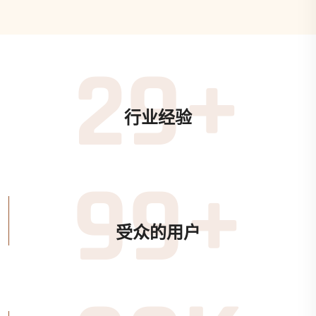
29
+
行业经验
99
+
受众的用户