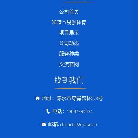
公司首页
知道YY易游体育
项目展示
公司动态
服务种类
交流官网
找到我们
地址：赤水市穿舅森林273号
电话：13594780034
邮箱: climactic@mac.com