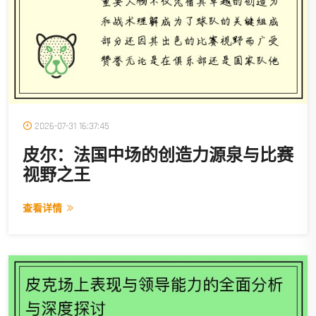
2026-07-31 16:37:45
皮尔：法国中场的创造力源泉与比赛
视野之王
查看详情