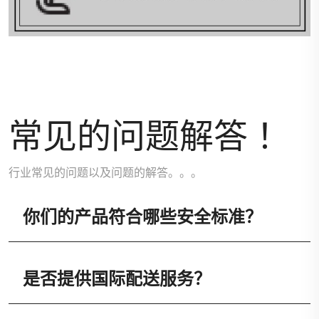
常见的问题解答 ！
行业常见的问题以及问题的解答。。。
你们的产品符合哪些安全标准？
是否提供国际配送服务？