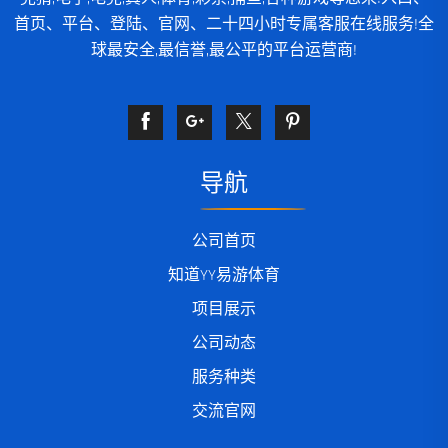
首页、平台、登陆、官网、二十四小时专属客服在线服务!全
球最安全,最信誉,最公平的平台运营商!
导航
公司首页
知道YY易游体育
项目展示
公司动态
服务种类
交流官网