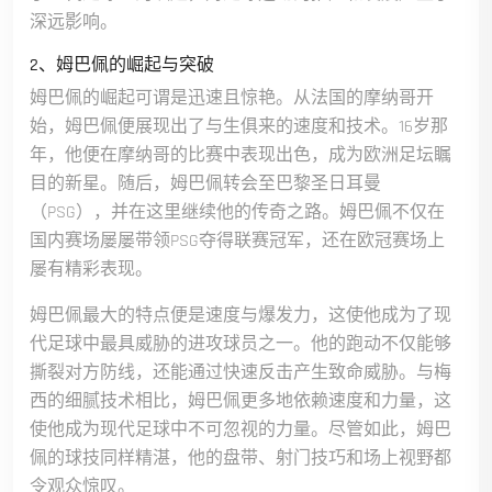
深远影响。
2、姆巴佩的崛起与突破
姆巴佩的崛起可谓是迅速且惊艳。从法国的摩纳哥开
始，姆巴佩便展现出了与生俱来的速度和技术。16岁那
年，他便在摩纳哥的比赛中表现出色，成为欧洲足坛瞩
目的新星。随后，姆巴佩转会至巴黎圣日耳曼
（PSG），并在这里继续他的传奇之路。姆巴佩不仅在
国内赛场屡屡带领PSG夺得联赛冠军，还在欧冠赛场上
屡有精彩表现。
姆巴佩最大的特点便是速度与爆发力，这使他成为了现
代足球中最具威胁的进攻球员之一。他的跑动不仅能够
撕裂对方防线，还能通过快速反击产生致命威胁。与梅
西的细腻技术相比，姆巴佩更多地依赖速度和力量，这
使他成为现代足球中不可忽视的力量。尽管如此，姆巴
佩的球技同样精湛，他的盘带、射门技巧和场上视野都
令观众惊叹。