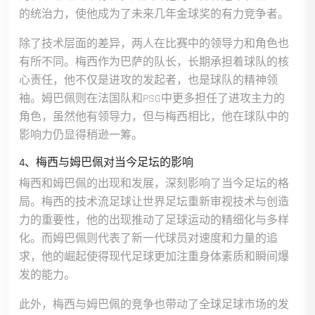
的统治力，使他成为了未来几年金球奖的有力竞争者。
除了技术层面的差异，两人在比赛中的领导力和角色也
有所不同。梅西作为巴萨的队长，长期承担着球队的核
心责任，他不仅是进攻的发起者，也是球队的精神领
袖。姆巴佩则在法国队和PSG中更多担任了进攻主力的
角色，虽然他有领导力，但与梅西相比，他在球队中的
影响力仍显得稍逊一筹。
4、梅西与姆巴佩对当今足坛的影响
梅西和姆巴佩的出现和发展，深刻影响了当今足坛的格
局。梅西的技术流足球让世界足坛重新审视技术与创造
力的重要性，他的出现推动了足球运动的精细化与多样
化。而姆巴佩则代表了新一代球员对速度和力量的追
求，他的崛起使得现代足球更加注重身体素质和瞬间爆
发的能力。
此外，梅西与姆巴佩的竞争也带动了全球足球市场的发