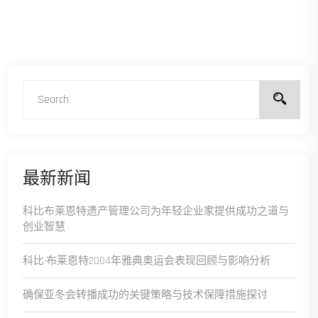
最新新闻
科比布莱恩特遗产管理公司为年轻企业家提供成功之道与
创业智慧
科比·布莱恩特2004年雅典奥运会表现回顾与影响分析
确保亚冬会转播成功的关键策略与技术保障措施探讨