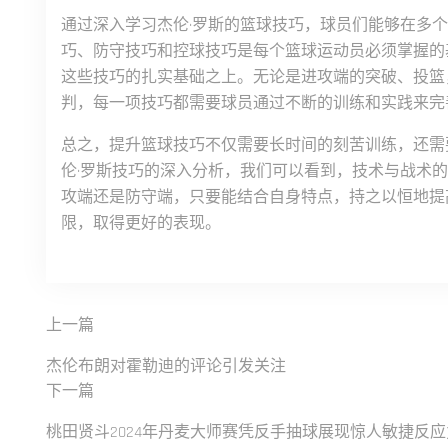
通过深入学习杰伦·罗斯的篮球技巧，球员们能够在多
巧、防守技巧和控球技巧是每个篮球运动员必须掌握的
这些技巧的扎实基础之上。无论是进攻端的突破、投篮
判，每一项技巧都需要球员通过不断的训练和实践来完
总之，提升篮球技巧不仅需要长时间的刻苦训练，还需
伦·罗斯技巧的深入分析，我们可以看到，技术与战术
攻端还是防守端，只要能结合自身特点，持之以恒地提
限，取得更好的表现。
上一篇
杰伦布朗对霍勒迪的评论引发关注
下一篇
桃田贤斗2024年丹麦大师赛凭反手抽球展现惊人敏捷反