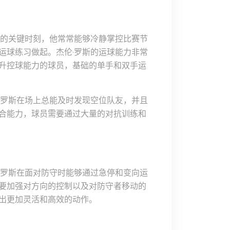
赛的关键时刻，他常常能够冷静掌控比赛节
运球练习做起。杰伦·罗斯的运球能力非常
升控球能力的球员，基础的单手和双手运
·罗斯在场上总能及时发现空位队友，并且
合能力，球员需要通过大量的对抗训练和
·罗斯在面对防守时能够通过急停和变向运
要加强对方向的控制以及对防守者移动的
出更加灵活和高效的动作。