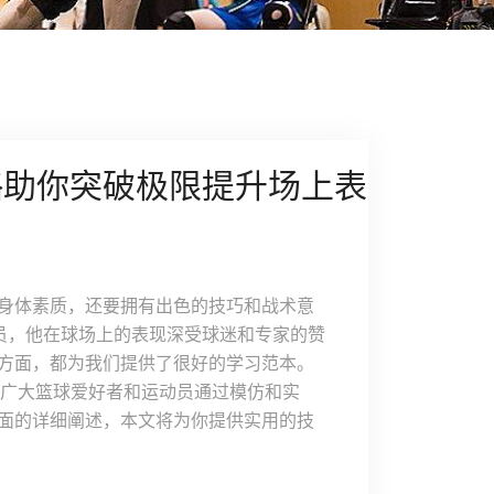
略助你突破极限提升场上表
身体素质，还要拥有出色的技巧和战术意
球运动员，他在球场上的表现深受球迷和专家的赞
方面，都为我们提供了很好的学习范本。
助广大篮球爱好者和运动员通过模仿和实
面的详细阐述，本文将为你提供实用的技