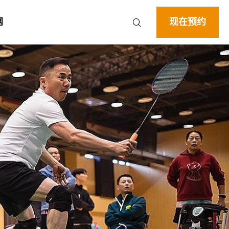
网
现在预约