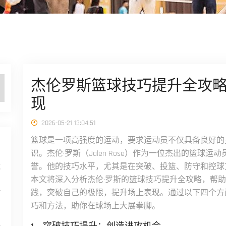
杰伦罗斯篮球技巧提升全攻
现
2026-05-21 13:04:51
篮球是一项高强度的运动，要求运动员不仅具备良好的
识。杰伦·罗斯（Jalen Rose）作为一位杰出的篮
誉。他的技巧水平，尤其是在突破、投篮、防守和控球
成
本文将深入分析杰伦·罗斯的篮球技巧提升全攻略，帮
践，突破自己的极限，提升场上表现。通过以下四个方
巧和方法，助你在球场上大展拳脚。