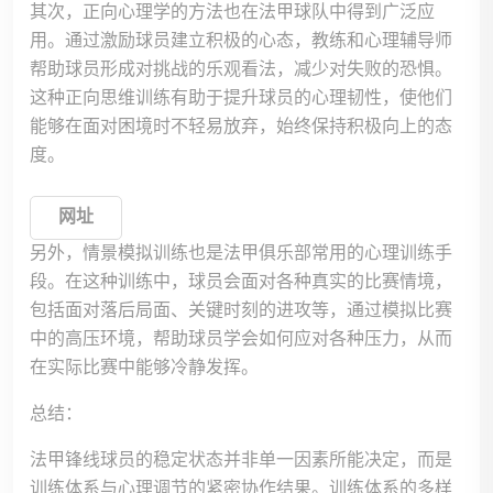
其次，正向心理学的方法也在法甲球队中得到广泛应
用。通过激励球员建立积极的心态，教练和心理辅导师
帮助球员形成对挑战的乐观看法，减少对失败的恐惧。
这种正向思维训练有助于提升球员的心理韧性，使他们
能够在面对困境时不轻易放弃，始终保持积极向上的态
度。
网址
另外，情景模拟训练也是法甲俱乐部常用的心理训练手
段。在这种训练中，球员会面对各种真实的比赛情境，
包括面对落后局面、关键时刻的进攻等，通过模拟比赛
中的高压环境，帮助球员学会如何应对各种压力，从而
在实际比赛中能够冷静发挥。
总结：
法甲锋线球员的稳定状态并非单一因素所能决定，而是
训练体系与心理调节的紧密协作结果。训练体系的多样