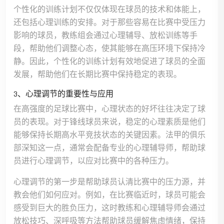
个性化的训练计划不仅仅体现在球员的技术和体能上，
还包括心理训练的安排。对于那些容易在比赛中受压力
影响的球员，教练组会通过心理辅导、放松训练等手
段，帮助他们调整心态，使其能够在高压环境下保持冷
静。因此，个性化的训练计划有效地促进了球员的全面
发展，帮助他们在长期比赛中保持稳定的表现。
3、心理调节的重要性与应用
在高强度的足球比赛中，心理状态的好坏往往决定了球
员的表现。对于锋线球员来说，稳定的心理素质是他们
能够保持长期高水平竞技状态的关键因素。法甲的俱乐
部深知这一点，通常会配备专业的心理辅导师，帮助球
员进行心理调节，以应对比赛中的各种压力。
心理调节的第一步是帮助球员认清比赛中的压力源，并
教会他们如何应对。例如，在比赛临近时，球员可能会
感受到巨大的胜负压力，这时教练和心理辅导师会通过
放松技巧、深呼吸等方法帮助球员缓解焦虑情绪，保持