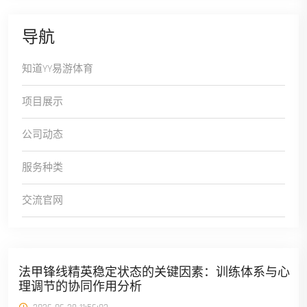
导航
知道YY易游体育
项目展示
公司动态
服务种类
交流官网
法甲锋线精英稳定状态的关键因素：训练体系与心
理调节的协同作用分析