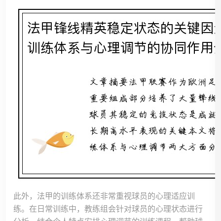
此外，法甲的训练体系还非常重视球员的心理适应训
练。在日常训练中，教练组会针对球员的心理状态进行