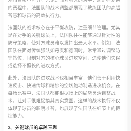
术布置密不可分。无论是面对强大的对手，还是在复杂
的赛程中，法国队的战术调整都展现了教练团队的高超
智慧和球员的高效执行力。
法国队的战术核心在于平衡攻防，注重细节管理。尤其
是在对手的关键球员上，法国队往往能够通过针对性的
防守策略，使对方球员难以发挥出最大水平。例如，法
国队在面对传统强队如丹麦和德国时，常常通过调整防
守站位，限制对方的核心球员进攻空间，迫使他们失误
或选择不擅长的进攻方式。
此外，法国队的进攻战术也相当丰富，他们善于利用快
速反击、快速传球和精妙的空切跑动制造进攻机会。在
每场比赛中，法国队都能根据场上的局势灵活调整战
术，让对手很难捉摸其真实意图。这样的战术执行不仅
体现了球员的聪明才智，也展现了法国队在细节上的把
控能力。
3、关键球员的卓越表现