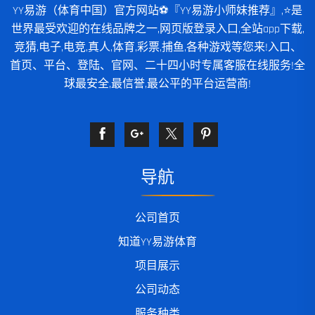
YY易游（体育中国）官方网站⚽️『YY易游小师妹推荐』,⭐️是
世界最受欢迎的在线品牌之一,网页版登录入口,全站app下载,
竞猜,电子,电竞,真人,体育,彩票,捕鱼,各种游戏等您来!入口、
首页、平台、登陆、官网、二十四小时专属客服在线服务!全
球最安全,最信誉,最公平的平台运营商!
导航
公司首页
知道YY易游体育
项目展示
公司动态
服务种类