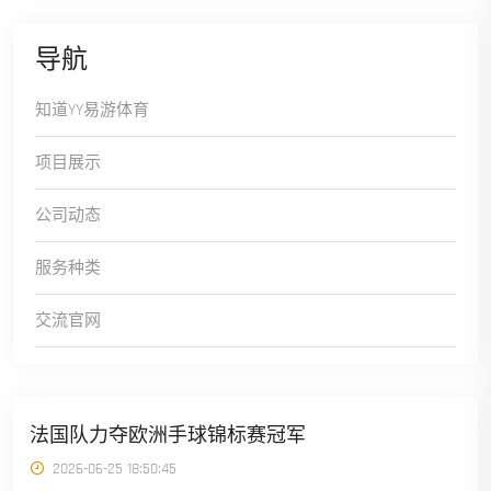
导航
知道YY易游体育
项目展示
公司动态
服务种类
交流官网
法国队力夺欧洲手球锦标赛冠军
2026-06-25 18:50:45