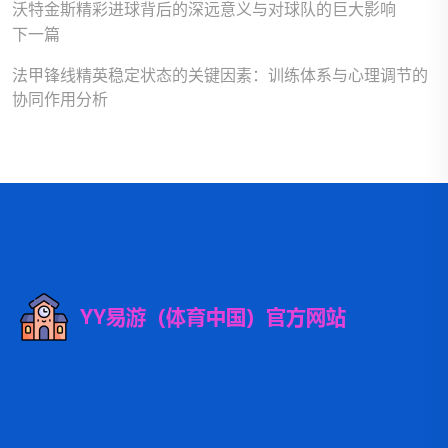
沃特金斯精彩进球背后的深远意义与对球队的巨大影响
下一篇
法甲锋线精英稳定状态的关键因素：训练体系与心理调节的
协同作用分析