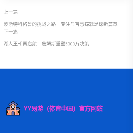
上一篇
波斯特科格鲁的挑战之路：专注与智慧铸就足球新篇章
下一篇
湖人王朝再启航：詹姆斯重塑5000万决策