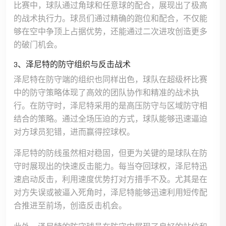
比赛中，球队通过角球和任意球的配合，展现出了极高
的战术执行力。球员们通过精确的跑位和配合，不仅能
够在空中争顶上占据优势，还能通过二次进攻创造更多
的破门机会。
3、泽尼特的防守组织与反击战术
泽尼特在防守端的组织也同样出色，球队在超级杯比赛
中的防守策略体现了高效的团队协作和精准的战术执
行。在防守时，泽尼特采用的是高压防守与区域防守相
结合的策略。通过全场压迫的方式，球队能够迅速逼迫
对方球员犯错，进而赢得控球权。
泽尼特的防线虽然相对稳固，但更为关键的是球队在防
守时展现出的快速反击能力。每当夺回球权，泽尼特迅
速启动反击，利用速度优势打对方措手不及。尤其是在
对方失误或被逼入死角时，泽尼特能够迅速利用短传配
合推进至前场，创造反击机会。