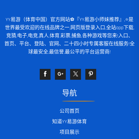
YY易游（体育中国）官方网站⚽️『YY易游小师妹推荐』,⭐️是
世界最受欢迎的在线品牌之一,网页版登录入口,全站app下载,
竞猜,电子,电竞,真人,体育,彩票,捕鱼,各种游戏等您来!入口、
首页、平台、登陆、官网、二十四小时专属客服在线服务!全
球最安全,最信誉,最公平的平台运营商!
导航
公司首页
知道YY易游体育
项目展示