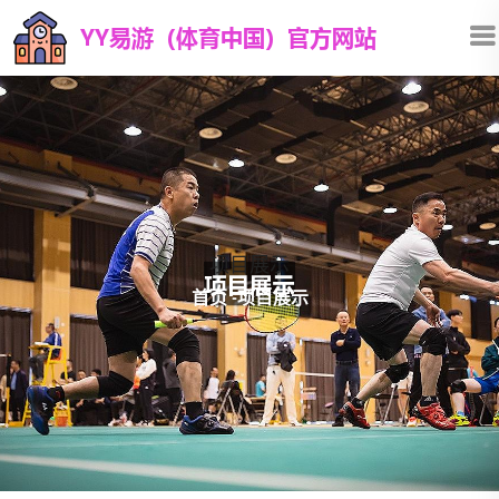
项目展示
首页
-
项目展示