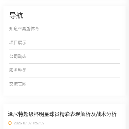
导航
知道YY易游体育
项目展示
公司动态
服务种类
交流官网
泽尼特超级杯明星球员精彩表现解析及战术分析
2026-07-02 11:57:59