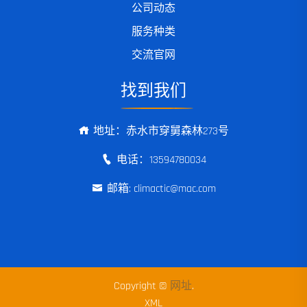
公司动态
服务种类
交流官网
找到我们
地址：赤水市穿舅森林273号
电话：13594780034
邮箱: climactic@mac.com
Copyright ©
网址
.
XML