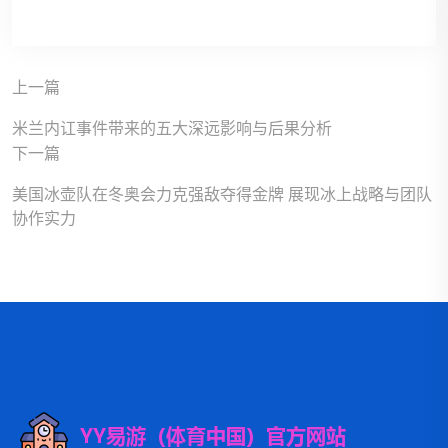
上一篇
米兰内讧事件带来的五大深远影响与后果分析
下一篇
美国冰壶队在冬奥会力克强敌夺得金牌 展现冰上战略与团队
协作实力