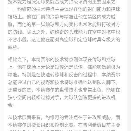
技术能力是决定球员能否成为顶级球员的重要因素之
一。约维奇的技术特点主要体现在他的射门能力和控球
技巧上。他在门前的冷静与精准让他在禁区内成为威
胁，而他的第一脚触球和方向变化也常常能够打破对方
的防线。除此之外，约维奇的头球能力在空中对抗中也
不容小觑，这让他在面对高空球和定位球时具有极大的
威胁。
相比之下，本纳赛尔的技术特点则体现在传球和控球
上。他在球场上无论是短传还是长传，都能够做到极为
精准。特别是在快速转移球和反击的过程中，本纳赛尔
总能通过自己的视野和技术将球准确地送到队友脚下。
更重要的是，本纳赛尔的盘带技术也非常出色，能够在
狭小空间内轻松过掉对手，为球队创造更多的进攻机
会。
从技术层面来看，约维奇的专注点在于进攻和威胁，而
本纳赛尔则擅长组织和控制比赛。在普利希奇目前主要