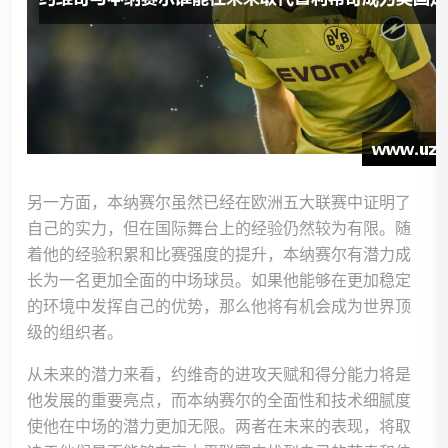
另一方面，本纳赛尔虽然已经在欧洲五大联赛中证明了
自己的实力，但在国际舞台上的经验仍然较为有限。随
着他的经验积累和比赛强度的提升，本纳赛尔有潜力成
长为一名更加全面的中场球员。如果他能够在更加稳定
的环境中发挥自己的优势，那么他将有机会成为世界顶
级的组织者。
从未来的潜力来看，约维奇的进攻天赋和得分能力将是
他发展的重要亮点，而本纳赛尔的全面性和技术细腻度
使他在中场的潜力更加无限。两者在未来的表现，将取