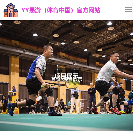
项目展示
首页
-
项目展示