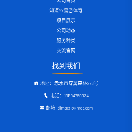
公司首页
知道YY易游体育
项目展示
公司动态
服务种类
交流官网
找到我们
地址：赤水市穿舅森林273号
电话：13594780034
邮箱: climactic@mac.com