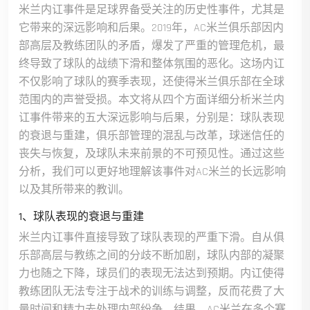
米兰内讧事件是足球界备受关注的历史性事件，尤其是
它带来的深远影响和后果。2019年，AC米兰俱乐部因内
部高层及教练团队的矛盾，爆发了严重的管理危机，最
终导致了球队的战绩下滑和整体氛围的恶化。这场内讧
不仅影响了球队的赛季表现，还使得米兰俱乐部在全球
范围内的声誉受损。本文将从四个方面详细分析米兰内
讧事件带来的五大深远影响与后果，分别是：球队表现
的衰退与重建，俱乐部管理的混乱与改革，球迷信任的
丧失与恢复，及球队未来前景的不可预见性。通过这些
分析，我们可以更好地理解该事件对AC米兰的长远影响
以及其所带来的教训。
1、球队表现的衰退与重建
米兰内讧事件直接导致了球队表现的严重下滑。自从俱
乐部高层与教练之间的分歧不断加剧，球队内部的凝聚
力也随之下降，球员们的表现无法达到预期。内讧使得
教练团队无法专注于战术的训练与调整，反而花费了大
量时间和精力去处理内部纷争。结果，AC米兰在多个赛