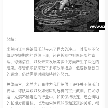
总结：
米兰内讧事件给俱乐部带来了巨大的冲击，其影响不仅
体现在短期内的成绩下滑，还在长期中对俱乐部的管
理、球迷信任、以及未来发展等多个方面产生了深远的
后果。尽管俱乐部采取了多项改革措施，但要恢复昔日
的辉煌，仍然需要时间和持续的努力。
总体而言，米兰内讧事件为我们提供了许多关于俱乐部
管理、球队建设以及如何应对危机的宝贵教训。在足球
这一充满不确定性的行业中，如何保持稳定、建立清晰
的长期发展目标，以及如何管理球员和球迷的关系，都