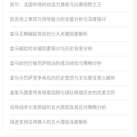
皮尔：法国中场的创造力源泉与比赛视野之王
皮克场上表现与领导能力的全面分析与深度探讨
皇马王朝崛起背后的七大关键因素解析
皇马崛起的关键因素探讨与历史背景分析
皇马如何打破巴萨统治的成功经验与策略分析
皇马与巴萨竞争背后的历史恩怨与文化象征意义解析
皇家马德里传奇球星回顾与球队辉煌历史的完美交织
瓜帅战术引发质疑的五大原因及其应对策略分析
球迷支持瓜帅换人的五大理由深度解析