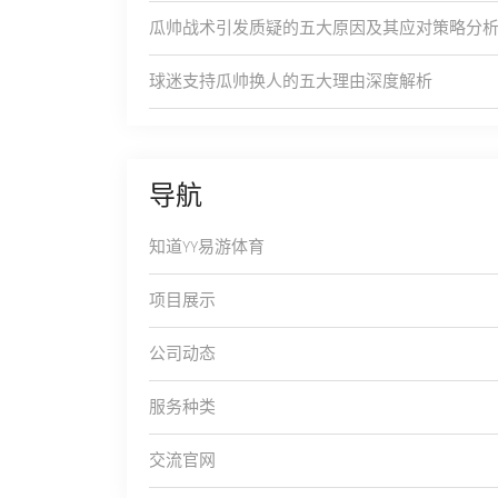
瓜帅战术引发质疑的五大原因及其应对策略分
球迷支持瓜帅换人的五大理由深度解析
导航
知道YY易游体育
项目展示
公司动态
服务种类
交流官网