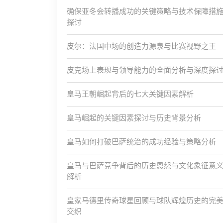
确保亚冬会转播成功的关键策略与技术保障措
探讨
皮尔：法国中场的创造力源泉与比赛视野之王
皮克场上表现与领导能力的全面分析与深度探
皇马王朝崛起背后的七大关键因素解析
皇马崛起的关键因素探讨与历史背景分析
皇马如何打破巴萨统治的成功经验与策略分析
皇马与巴萨竞争背后的历史恩怨与文化象征意
解析
皇家马德里传奇球星回顾与球队辉煌历史的完
交织