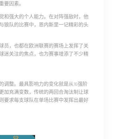
重要因素。
觉和强大的个人能力。在对阵强敌时，他
与狼队的比赛中，恩内斯里一记精彩的头
球员，也都在欧洲联赛的赛场上发挥了关
球迷关注的焦点，也为赛事增添了不少精
的调整。最具影响力的变化就是从16强阶
更加充满变数，传统的两回合淘汰制让球
则要求每支球队在单场比赛中发挥出最好