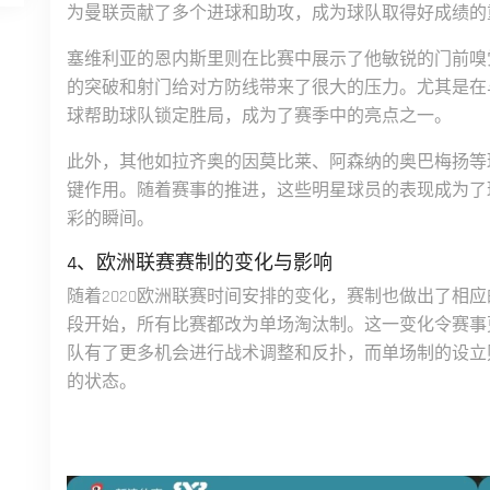
为曼联贡献了多个进球和助攻，成为球队取得好成绩的
塞维利亚的恩内斯里则在比赛中展示了他敏锐的门前嗅
的突破和射门给对方防线带来了很大的压力。尤其是在
球帮助球队锁定胜局，成为了赛季中的亮点之一。
此外，其他如拉齐奥的因莫比莱、阿森纳的奥巴梅扬等
键作用。随着赛事的推进，这些明星球员的表现成为了
彩的瞬间。
4、欧洲联赛赛制的变化与影响
随着2020欧洲联赛时间安排的变化，赛制也做出了相应
段开始，所有比赛都改为单场淘汰制。这一变化令赛事
队有了更多机会进行战术调整和反扑，而单场制的设立
的状态。