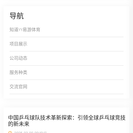
导航
知道YY易游体育
项目展示
公司动态
服务种类
交流官网
中国乒乓球队技术革新探索：引领全球乒乓球竞技
的新未来