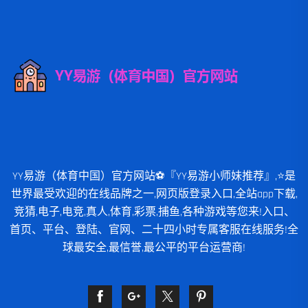
YY易游（体育中国）官方网站⚽️『YY易游小师妹推荐』,⭐️是
世界最受欢迎的在线品牌之一,网页版登录入口,全站app下载,
竞猜,电子,电竞,真人,体育,彩票,捕鱼,各种游戏等您来!入口、
首页、平台、登陆、官网、二十四小时专属客服在线服务!全
球最安全,最信誉,最公平的平台运营商!