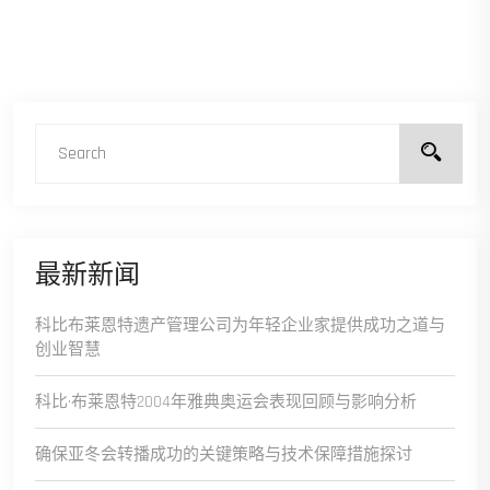
最新新闻
科比布莱恩特遗产管理公司为年轻企业家提供成功之道与
创业智慧
科比·布莱恩特2004年雅典奥运会表现回顾与影响分析
确保亚冬会转播成功的关键策略与技术保障措施探讨