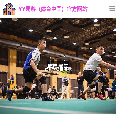
项目展示
首页
-
项目展示