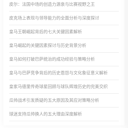
皮尔：法国中场的创造力源泉与比赛视野之王
皮克场上表现与领导能力的全面分析与深度探讨
皇马王朝崛起背后的七大关键因素解析
皇马崛起的关键因素探讨与历史背景分析
皇马如何打破巴萨统治的成功经验与策略分析
皇马与巴萨竞争背后的历史恩怨与文化象征意义解析
皇家马德里传奇球星回顾与球队辉煌历史的完美交织
瓜帅战术引发质疑的五大原因及其应对策略分析
球迷支持瓜帅换人的五大理由深度解析