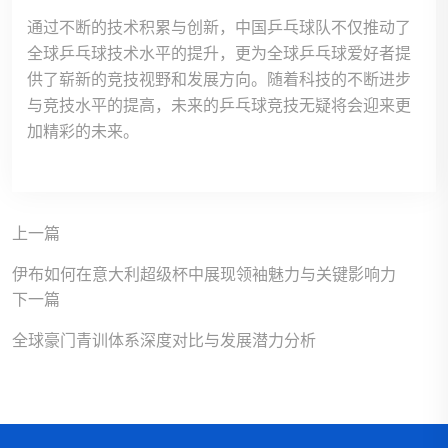
通过不断的技术积累与创新，中国乒乓球队不仅推动了
全球乒乓球技术水平的提升，更为全球乒乓球爱好者提
供了崭新的竞技视野和发展方向。随着科技的不断进步
与竞技水平的提高，未来的乒乓球竞技无疑将会迎来更
加精彩的未来。
上一篇
伊布如何在意大利超级杯中展现领袖魅力与关键影响力
下一篇
全球豪门青训体系深度对比与发展潜力分析