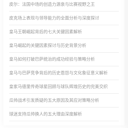
皮尔：法国中场的创造力源泉与比赛视野之王
皮克场上表现与领导能力的全面分析与深度探讨
皇马王朝崛起背后的七大关键因素解析
皇马崛起的关键因素探讨与历史背景分析
皇马如何打破巴萨统治的成功经验与策略分析
皇马与巴萨竞争背后的历史恩怨与文化象征意义解析
皇家马德里传奇球星回顾与球队辉煌历史的完美交织
瓜帅战术引发质疑的五大原因及其应对策略分析
球迷支持瓜帅换人的五大理由深度解析