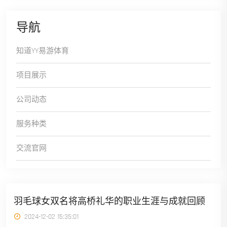
导航
知道YY易游体育
项目展示
公司动态
服务种类
交流官网
羽毛球女双名将高桥礼华的职业生涯与成就回顾
2024-12-02 15:35:01