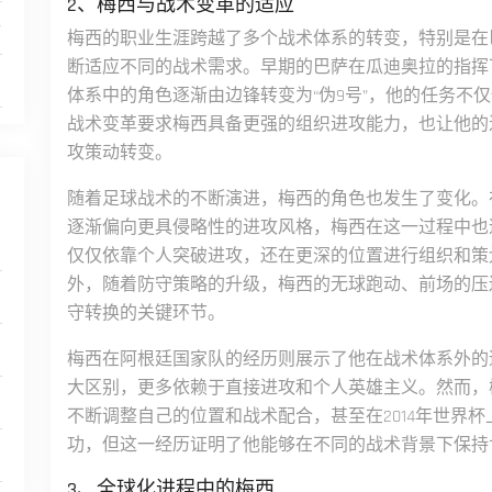
2、梅西与战术变革的适应
析
梅西的职业生涯跨越了多个战术体系的转变，特别是在
断适应不同的战术需求。早期的巴萨在瓜迪奥拉的指挥
体系中的角色逐渐由边锋转变为“伪9号”，他的任务不
战术变革要求梅西具备更强的组织进攻能力，也让他的
攻策动转变。
随着足球战术的不断演进，梅西的角色也发生了变化。
逐渐偏向更具侵略性的进攻风格，梅西在这一过程中也
仅仅依靠个人突破进攻，还在更深的位置进行组织和策
外，随着防守策略的升级，梅西的无球跑动、前场的压
守转换的关键环节。
梅西在阿根廷国家队的经历则展示了他在战术体系外的
大区别，更多依赖于直接进攻和个人英雄主义。然而，
不断调整自己的位置和战术配合，甚至在2014年世界
功，但这一经历证明了他能够在不同的战术背景下保持
3、全球化进程中的梅西