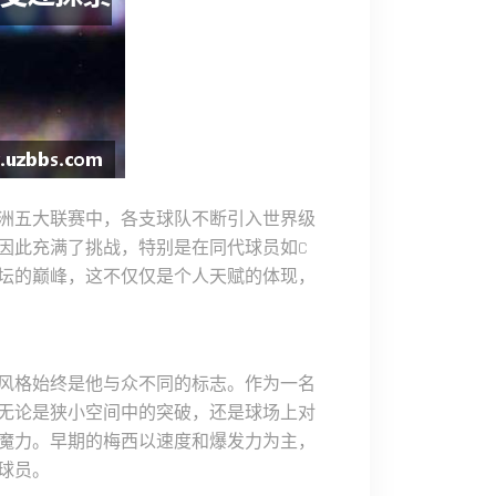
洲五大联赛中，各支球队不断引入世界级
因此充满了挑战，特别是在同代球员如C
坛的巅峰，这不仅仅是个人天赋的体现，
风格始终是他与众不同的标志。作为一名
无论是狭小空间中的突破，还是球场上对
魔力。早期的梅西以速度和爆发力为主，
球员。