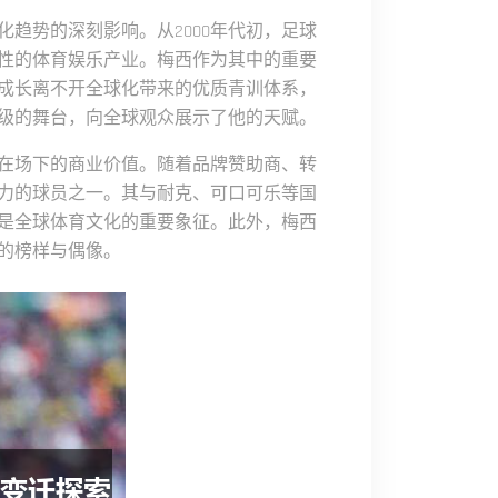
趋势的深刻影响。从2000年代初，足球
性的体育娱乐产业。梅西作为其中的重要
成长离不开全球化带来的优质青训体系，
级的舞台，向全球观众展示了他的天赋。
在场下的商业价值。随着品牌赞助商、转
力的球员之一。其与耐克、可口可乐等国
是全球体育文化的重要象征。此外，梅西
的榜样与偶像。