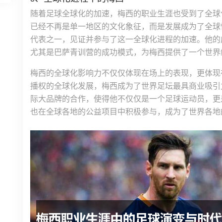
随着足球全球化的加速，梅西的职业生涯也受到了全球化
已经不再是单一地区的文化象征，而是发展成为了全球
代表之一，见证并参与了这一全球化进程的加速。他的
尤其是巴萨青训营的成功模式，为梅西提供了一个世界
梅西的全球化影响力不仅仅体现在场上的表现，更体现
播权的全球化发展，梅西成为了世界足坛最具商业吸引
际大品牌的合作，使得他不仅仅是一个足球运动员，更
也在全球各地的公益项目中积极参与，成为了世界各地