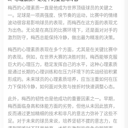
梅西的心理素质一直是他成为世界顶级球员的关键之
一。足球是一项高强度、快节奏的运动，比赛中的情绪
波动很容易影响球员的表现，而梅西在这方面的表现尤
为出色。无论是在高压的比赛环境下，还是面对对手的
激烈防守，梅西总能保持冷静，做出最为精准的决策。
梅西的心理素质表现在多个方面，尤其是在关键比赛中
的表现。例如，在世界大赛的决胜时刻，梅西能够克服
巨大的心理压力，稳定发挥自己的水平，这种心理素质
是通过长期的心理训练和在压力环境下的实战经验积累
形成的。未来球员的心理素质培养，应当注重如何在压
力下保持冷静，如何面对失败与挫折时快速调整心态。
此外，梅西的韧性也是他成功的重要因素之一。早期，
梅西面临身高和体能方面的劣势，但他从未因此放弃，
反而通过更加精细的技术和非凡的意志力弥补了这些不
足。对于未来的球员来说，培养坚韧不拔的意志力，在