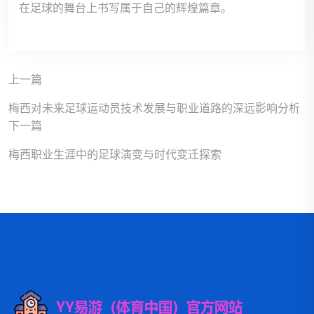
在足球的舞台上书写属于自己的辉煌篇章。
上一篇
梅西对未来足球运动员技术发展与职业道路的深远影响分析
下一篇
梅西职业生涯中的足球演变与时代变迁探索