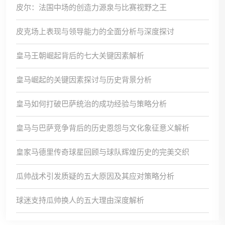
皮尔：法国中场的创造力源泉与比赛视野之王
皮克场上表现与领导能力的全面分析与深度探讨
皇马王朝崛起背后的七大关键因素解析
皇马崛起的关键因素探讨与历史背景分析
皇马如何打破巴萨统治的成功经验与策略分析
皇马与巴萨竞争背后的历史恩怨与文化象征意义解析
皇家马德里传奇球星回顾与球队辉煌历史的完美交织
瓜帅战术引发质疑的五大原因及其应对策略分析
球迷支持瓜帅换人的五大理由深度解析