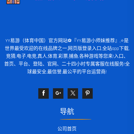
YY易游（体育中国）官方网站⚽️『YY易游小师妹推荐』,⭐️是
世界最受欢迎的在线品牌之一,网页版登录入口,全站app下载,
竞猜,电子,电竞,真人,体育,彩票,捕鱼,各种游戏等您来!入口、
首页、平台、登陆、官网、二十四小时专属客服在线服务!全
球最安全,最信誉,最公平的平台运营商!
导航
公司首页