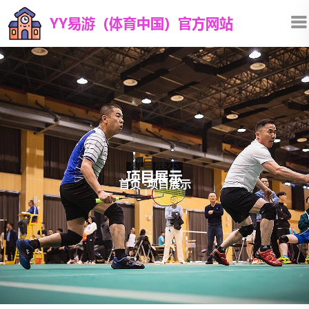
项目展示
首页
-
项目展示