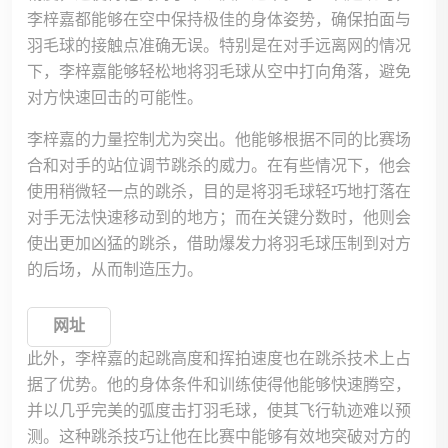
李梓嘉都能够在空中保持极佳的身体姿势，确保拍面与
羽毛球的接触点准确无误。特别是在对手远离网的情况
下，李梓嘉能够轻松地将羽毛球从空中打向角落，避免
对方快速回击的可能性。
李梓嘉的力量控制尤为突出。他能够根据不同的比赛场
合和对手的站位调节跳杀的威力。在有些情况下，他会
使用稍微轻一点的跳杀，目的是将羽毛球轻巧地打落在
对手无法快速移动到的地方；而在关键分数时，他则会
使出更加凶猛的跳杀，借助爆发力将羽毛球压制到对方
的后场，从而制造压力。
网址
此外，李梓嘉的起跳高度和挥拍速度也在跳杀技术上占
据了优势。他的身体条件和训练使得他能够快速腾空，
并以几乎完美的弧度击打羽毛球，使其飞行轨迹难以预
测。这种跳杀技巧让他在比赛中能够有效地突破对方的