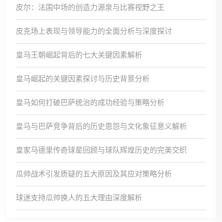
皮尔：法国中场的创造力源泉与比赛视野之王
皮克场上表现与领导能力的全面分析与深度探讨
皇马王朝崛起背后的七大关键因素解析
皇马崛起的关键因素探讨与历史背景分析
皇马如何打破巴萨统治的成功经验与策略分析
皇马与巴萨竞争背后的历史恩怨与文化象征意义解析
皇家马德里传奇球星回顾与球队辉煌历史的完美交织
瓜帅战术引发质疑的五大原因及其应对策略分析
球迷支持瓜帅换人的五大理由深度解析