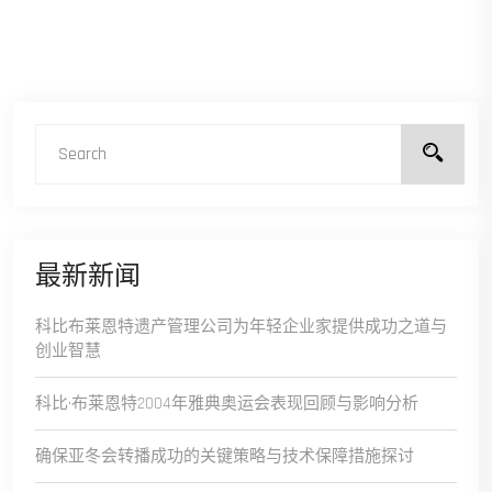
最新新闻
科比布莱恩特遗产管理公司为年轻企业家提供成功之道与
创业智慧
科比·布莱恩特2004年雅典奥运会表现回顾与影响分析
确保亚冬会转播成功的关键策略与技术保障措施探讨