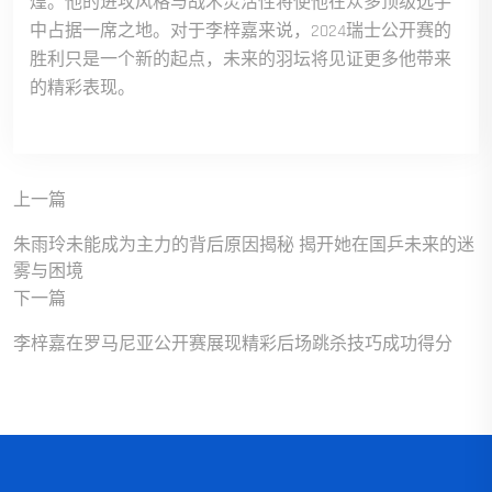
煌。他的进攻风格与战术灵活性将使他在众多顶级选手
中占据一席之地。对于李梓嘉来说，2024瑞士公开赛的
胜利只是一个新的起点，未来的羽坛将见证更多他带来
的精彩表现。
上一篇
朱雨玲未能成为主力的背后原因揭秘 揭开她在国乒未来的迷
雾与困境
下一篇
李梓嘉在罗马尼亚公开赛展现精彩后场跳杀技巧成功得分