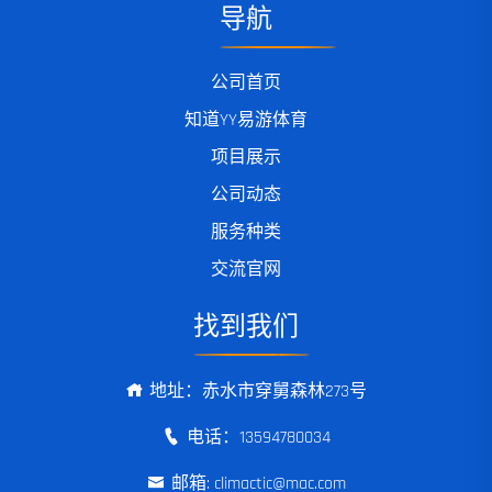
导航
公司首页
知道YY易游体育
项目展示
公司动态
服务种类
交流官网
找到我们
地址：赤水市穿舅森林273号
电话：13594780034
邮箱: climactic@mac.com