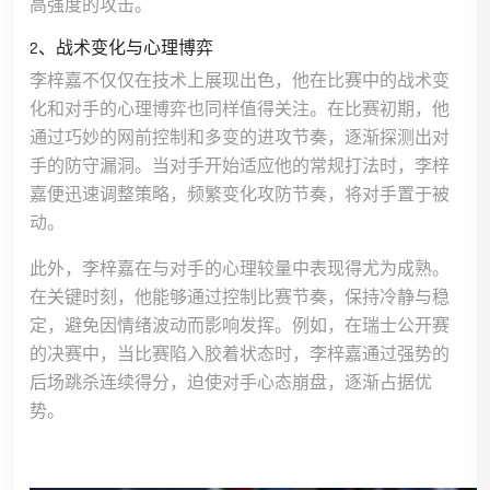
高强度的攻击。
2、战术变化与心理博弈
李梓嘉不仅仅在技术上展现出色，他在比赛中的战术变
化和对手的心理博弈也同样值得关注。在比赛初期，他
通过巧妙的网前控制和多变的进攻节奏，逐渐探测出对
手的防守漏洞。当对手开始适应他的常规打法时，李梓
嘉便迅速调整策略，频繁变化攻防节奏，将对手置于被
动。
此外，李梓嘉在与对手的心理较量中表现得尤为成熟。
在关键时刻，他能够通过控制比赛节奏，保持冷静与稳
定，避免因情绪波动而影响发挥。例如，在瑞士公开赛
的决赛中，当比赛陷入胶着状态时，李梓嘉通过强势的
后场跳杀连续得分，迫使对手心态崩盘，逐渐占据优
势。