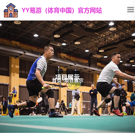
项目展示
首页
-
项目展示