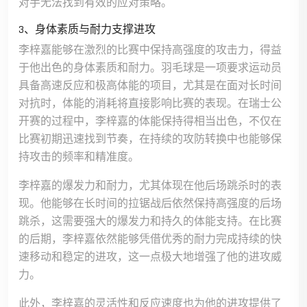
对手无法找到有效的应对策略。
3、身体素质与耐力支撑进攻
李梓嘉能够在激烈的比赛中保持高强度的攻击力，得益
于他出色的身体素质和耐力。羽毛球是一项要求运动员
具备高速反应和极高体能的项目，尤其是在面对长时间
对抗时，体能的消耗将直接影响比赛的表现。在瑞士公
开赛的过程中，李梓嘉的体能保持得相当出色，不仅在
比赛初期迅速找到节奏，在持续的攻防转换中也能够保
持攻击的频率和精准度。
李梓嘉的爆发力和耐力，尤其体现在他后场跳杀时的表
现。他能够在长时间的拉锯战后依然保持高强度的后场
跳杀，这需要强大的爆发力和持久的体能支持。在比赛
的后期，李梓嘉依然能够凭借优秀的耐力完成持续的快
速移动和稳定的进攻，这一点极大地增强了他的进攻威
力。
此外，李梓嘉的灵活性和反应速度也为他的进攻提供了