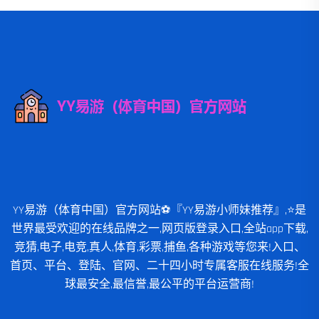
YY易游（体育中国）官方网站⚽️『YY易游小师妹推荐』,⭐️是
世界最受欢迎的在线品牌之一,网页版登录入口,全站app下载,
竞猜,电子,电竞,真人,体育,彩票,捕鱼,各种游戏等您来!入口、
首页、平台、登陆、官网、二十四小时专属客服在线服务!全
球最安全,最信誉,最公平的平台运营商!