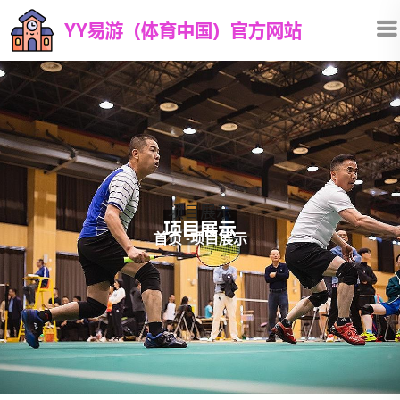
项目展示
首页
-
项目展示