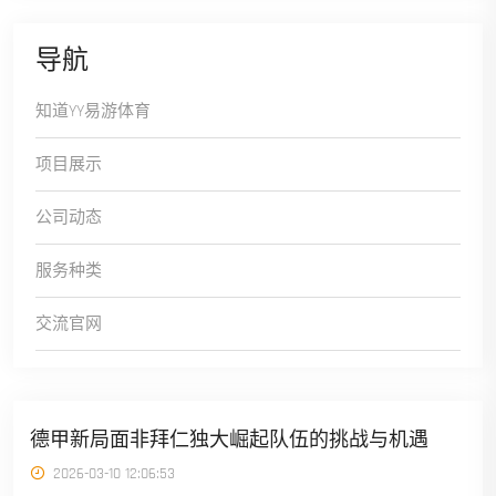
导航
知道YY易游体育
项目展示
公司动态
服务种类
交流官网
德甲新局面非拜仁独大崛起队伍的挑战与机遇
2026-03-10 12:06:53