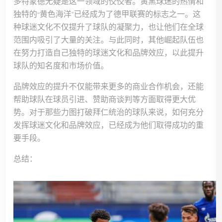
多特蒙德无疑是这一领域的佼佼者。黄黑球迷的热情和
独特的“黄色海洋”已经成为了德甲联赛的标志之一。这
种球迷文化不仅提升了球队的凝聚力，也让他们在全球
范围内吸引了大量的关注。与此同时，其他崛起队伍也
在努力打造自己独特的球迷文化和品牌效应，以此提升
球队的知名度和市场价值。
品牌效应的提升不仅能带来更多的商业合作机会，还能
帮助球队在球员引进、赞助商谈判等方面取得更大优
势。对于那些力图打破拜仁统治的球队来说，如何充分
发挥球迷文化和品牌效应，已经成为他们取得成功的重
要手段。
总结：