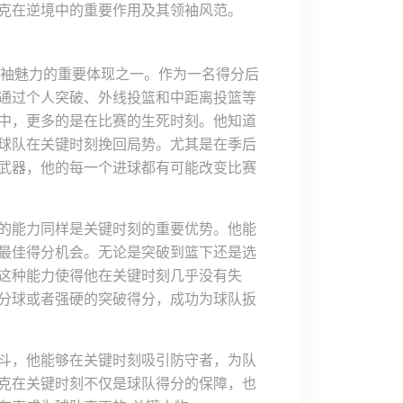
克在逆境中的重要作用及其领袖风范。
领袖魅力的重要体现之一。作为一名得分后
通过个人突破、外线投篮和中距离投篮等
中，更多的是在比赛的生死时刻。他知道
球队在关键时刻挽回局势。尤其是在季后
武器，他的每一个进球都有可能改变比赛
的能力同样是关键时刻的重要优势。他能
最佳得分机会。无论是突破到篮下还是选
这种能力使得他在关键时刻几乎没有失
分球或者强硬的突破得分，成功为球队扳
斗，他能够在关键时刻吸引防守者，为队
克在关键时刻不仅是球队得分的保障，也