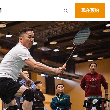
网
现在预约