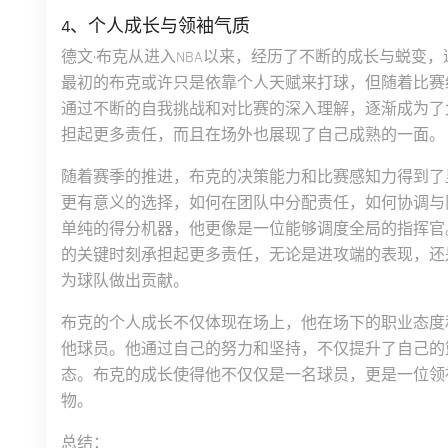
4、个人成长与领袖气质
德文·布克从进入NBA以来，经历了不断的成长与蜕变
最初的布克或许只是依靠个人天赋来打球，但随着比赛
通过不断的自我挑战和对比赛的深入理解，逐渐成为了
担起更多责任，而且在场外也展现了自己成熟的一面。
随着赛季的推进，布克的决策能力和比赛感知力得到了
更有意义的选择，如何在团队中分配责任，如何协调与
单纯的得分机器，他更像是一位能够调度全局的指挥官
的关键时刻承担起更多责任，无论是进攻端的表现，还
为球队做出贡献。
布克的个人成长不仅体现在场上，他在场下的职业态度
他球员。他通过自己的努力和坚持，不仅提升了自己的
态。布克的成长使得他不仅仅是一名球员，更是一位领
物。
总结：