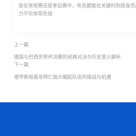
是在常规赛还是季后赛中，布克都能在关键时刻挺身而
力不仅体现在技
上一篇
德国与巴西世界杯决赛的经典对决与历史意义解析
下一篇
德甲新局面非拜仁独大崛起队伍的挑战与机遇