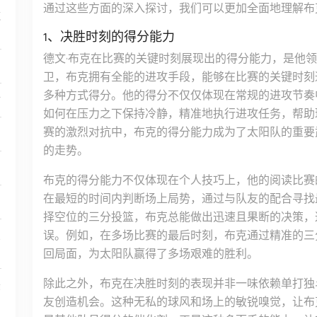
通过这些方面的深入探讨，我们可以更加全面地理解布
施
1、决胜时刻的得分能力
德文·布克在比赛的关键时刻展现出的得分能力，是他
卫，布克拥有全能的进攻手段，能够在比赛的关键时刻
多种方式得分。他的得分不仅仅体现在常规的进攻节奏
讨
如何在压力之下保持冷静，精准地执行进攻任务，帮助
赛的激烈对抗中，布克的得分能力成为了太阳队的重要
的走势。
布克的得分能力不仅体现在个人技巧上，他的阅读比赛
在最短的时间内判断场上局势，通过与队友的配合寻找
择空位的三分投篮，布克总能做出迅速且果断的决策，
误。例如，在多场比赛的最后时刻，布克通过精准的三
义
回局面，为太阳队赢得了多场艰难的胜利。
除此之外，布克在决胜时刻的表现并非一味依赖单打独
美
友创造机会。这种无私的球风和场上的敏锐嗅觉，让布