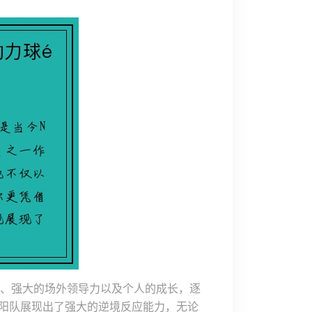
行、强大的场外领导力以及个人的成长，逐
阳队展现出了强大的逆境反应能力，无论