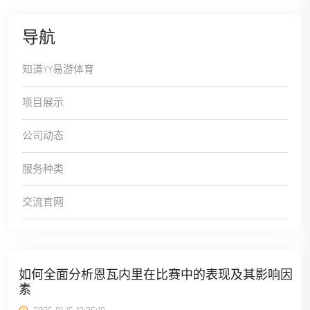
导航
知道YY易游体育
项目展示
公司动态
服务种类
交流官网
如何全面分析恩瓦内里在比赛中的表现及其影响因
素