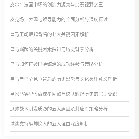
皮尔：法国中场的创造力源泉与比赛视野之王
皮克场上表现与领导能力的全面分析与深度探讨
皇马王朝崛起背后的七大关键因素解析
皇马崛起的关键因素探讨与历史背景分析
皇马如何打破巴萨统治的成功经验与策略分析
皇马与巴萨竞争背后的历史恩怨与文化象征意义解析
皇家马德里传奇球星回顾与球队辉煌历史的完美交织
瓜帅战术引发质疑的五大原因及其应对策略分析
球迷支持瓜帅换人的五大理由深度解析