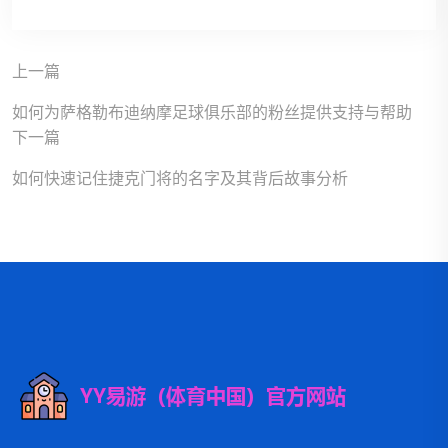
上一篇
如何为萨格勒布迪纳摩足球俱乐部的粉丝提供支持与帮助
下一篇
如何快速记住捷克门将的名字及其背后故事分析