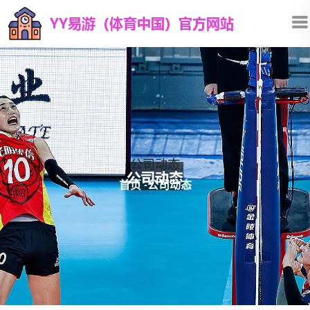
公司动态
首页
-
公司动态