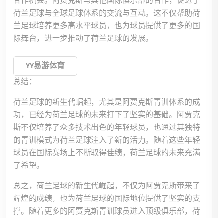
合作机会。阿贾克斯与其他国际俱乐部的合作，促进了
荷兰足球与全球足球体系的交流与互动。这不仅帮助荷
兰足球培养更多高水平球员，也为球员提供了更多的国
际舞台，进一步推动了荷兰足球的发展。
YY易游体育
总结：
荷兰足球的新生代崛起，尤其是阿贾克斯青训体系的成
功，已经为荷兰足球的未来打下了坚实的基础。阿贾克
斯不仅培养了众多技术出色的年轻球员，也通过其独特
的青训模式为荷兰足球注入了新的活力。随着这些年轻
球员在国际赛场上不断取得佳绩，荷兰足球的未来充满
了希望。
总之，荷兰足球的新生代崛起，不仅为阿贾克斯带来了
辉煌的成绩，也为荷兰足球的国际地位提供了坚实的支
撑。随着更多的阿贾克斯青训球员进入顶级俱乐部，荷