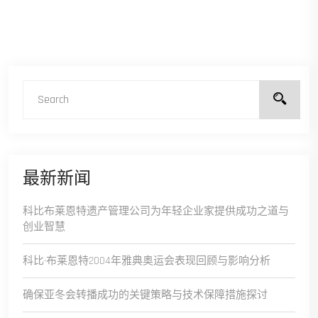
最新新闻
科比布莱恩特遗产管理公司为年轻企业家提供成功之道与
创业智慧
科比·布莱恩特2004年雅典奥运会表现回顾与影响分析
确保亚冬会转播成功的关键策略与技术保障措施探讨