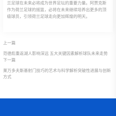
兰足球在未来必将成为世界足坛的重要力量。阿贾克斯
作为荷兰足球的摇篮，必将在未来继续培养出更多的顶
级球员，引领荷兰足球走向更加辉煌的明天。
上一篇
范德彪重返湖人影响深远 五大关键因素解析球队未来走势
下一篇
莱万多夫斯基射门技巧的艺术与科学解析突破性进展与创新
方式