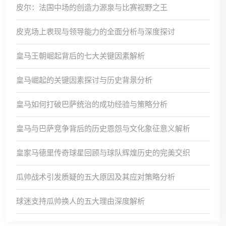
皮尔：法国中场的创造力源泉与比赛视野之王
皮克场上表现与领导能力的全面分析与深度探讨
皇马王朝崛起背后的七大关键因素解析
皇马崛起的关键因素探讨与历史背景分析
皇马如何打破巴萨统治的成功经验与策略分析
皇马与巴萨竞争背后的历史恩怨与文化象征意义解析
皇家马德里传奇球星回顾与球队辉煌历史的完美交织
瓜帅战术引发质疑的五大原因及其应对策略分析
球迷支持瓜帅换人的五大理由深度解析