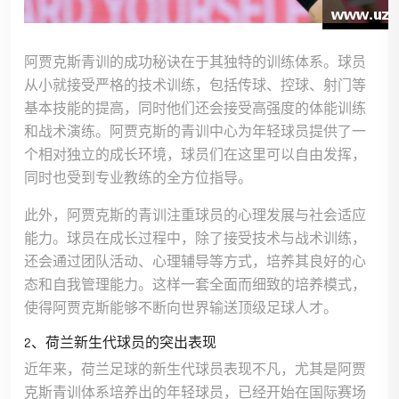
阿贾克斯青训的成功秘诀在于其独特的训练体系。球员
从小就接受严格的技术训练，包括传球、控球、射门等
基本技能的提高，同时他们还会接受高强度的体能训练
和战术演练。阿贾克斯的青训中心为年轻球员提供了一
个相对独立的成长环境，球员们在这里可以自由发挥，
同时也受到专业教练的全方位指导。
此外，阿贾克斯的青训注重球员的心理发展与社会适应
能力。球员在成长过程中，除了接受技术与战术训练，
还会通过团队活动、心理辅导等方式，培养其良好的心
态和自我管理能力。这样一套全面而细致的培养模式，
使得阿贾克斯能够不断向世界输送顶级足球人才。
2、荷兰新生代球员的突出表现
近年来，荷兰足球的新生代球员表现不凡，尤其是阿贾
克斯青训体系培养出的年轻球员，已经开始在国际赛场