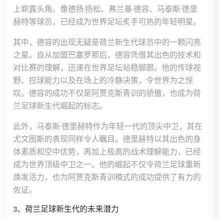
上崭露头角。像德扬·扬松、弗兰基·德容、马泰斯·德里
赫特等球员，已经成为世界足坛炙手可热的年轻明星。
其中，德容的出现无疑是荷兰新生代球员中的一颗闪亮
之星。自从加盟巴塞罗那后，德容凭借其出色的技术和
对比赛的理解，迅速在世界足坛站稳脚跟。他的传球视
野、控球能力以及在场上的冷静决策，令世界为之惊
叹。德容的成功不仅是阿贾克斯青训的骄傲，也成为荷
兰足球新生代崛起的标志。
此外，马泰斯·德里赫特作为年轻一代的顶尖中卫，其在
尤文图斯的表现同样令人瞩目。德里赫特以其出色的身
体素质和空中优势，再加上极高的战术理解能力，已经
成为世界顶级中卫之一。他的崛起不仅令荷兰足球重新
焕发活力，也为阿贾克斯青训模式的成功提供了有力的
佐证。
3、荷兰足球新生代的未来潜力