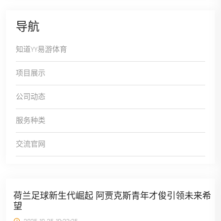
导航
知道YY易游体育
项目展示
公司动态
服务种类
交流官网
荷兰足球新生代崛起 阿贾克斯青年才俊引领未来希
望