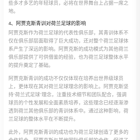
些多才多艺的年轻球员，必将在世界舞台上占据一席之
地。
4、阿贾克斯青训对荷兰足球的影响
阿贾克斯作为荷兰足球的代表性俱乐部，其青训体系不
仅在俱乐部层面取得了巨大成功，还对整个荷兰足球体
系产生了深远的影响。阿贾克斯的成功模式为其他荷兰
俱乐部提供了可供借鉴的经验，也为荷兰足球整体水平
的提升奠定了基础。
阿贾克斯青训的成功不仅仅体现在培养出世界级球员
上，更体现在其对荷兰足球理念的影响上。阿贾克斯坚
持“荷兰式足球”理念，注重技术细节和团队配合，强调
球员的个性发展和全面素质培养，这些理念已经逐渐渗
透到荷兰其他俱乐部的青训体系中。通过这种影响，荷
兰足球的整体水平在不断提升。
此外，阿贾克斯青训的成功也为荷兰足球创造了更多的