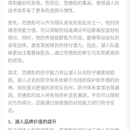
得到最好的发挥。而现在，范德彪的重返，使得湖人的
战术体系有了更多的选择与弹性。
首先，范德彪可以作为球队进攻的发起点之一。他的持
球进攻能力强，可以突破防线或通过中远距离投篮轻松
得分。同时，他的传球视野极为开阔，能够带动全队的
进攻运转，激发其他球员的得分潜力。因此，湖人队能
够更加注重整体配合，通过范德彪的牵引力实现更高效
的进攻。
其次，范德彪的防守能力将让湖人队在防守端更加稳
固。湖人过去的防守体系依赖于内线的保护和外围的封
堵，但在面对更强的进攻队伍时，防守体系常常出现漏
洞。范德彪的加入将有效弥补这些漏洞，不仅可以限制
对方的得分，还能通过他极强的对抗能力进行防守反
击。
3、湖人品牌价值的提升