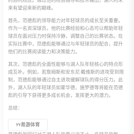
的协同效应。通过他的经验指导和技术输出，湖人的未
来有望迎来新的巅峰。
首先，范德彪的领导能力对年轻球员的成长至关重要。
作为一名资深球员，他的比赛经验和心态可以帮助年轻
球员在面对压力时保持冷静，调整自己的比赛状态。在
实际比赛中，范德彪能够通过与年轻球员的配合，提升
他们的比赛阅读能力和决策能力。
其次，范德彪的全面性能够与湖人队年轻核心的特点形
成互补。例如，若詹姆斯和安东尼·戴维斯的进攻受到限
制，范德彪能够通过自主进攻缓解球队的得分压力。此
外，湖人队的年轻球员如霍华德、施罗德等将能在范德
彪的引导下获得更多成长机会，发挥更大的潜力。
总结：
YY易游体育