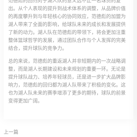
范德彪的回归对于湖人队的意义远不止一名球员的复
出。从个人表现的提升到战术体系的调整，从品牌价值
的再度攀升到与年轻核心的协同效应，范德彪的加盟为
湖人带来了全面的影响，给球队未来的成长和发展提供
了新的动力。湖人队在范德彪的带领下，将会更加注重
整体篮球哲学的发展，通过团队合作与个人发挥的完美
结合，提升球队的竞争力。
总的来说，范德彪的重返湖人并非短期内的一次战略调
整，而是湖人长期建设和未来规划的重要一环。无论是
提升球队战力、培养年轻球员，还是进一步扩大品牌影
响力，范德彪的回归都为湖人队带来了积极的变化。这
也为湖人队未来的赛季增添了更多的期待，球队的前景
变得更加广阔。
上一篇