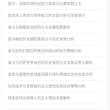
皮尔：法国中场的创造力源泉与比赛视野之王
皮克场上表现与领导能力的全面分析与深度探讨
皇马王朝崛起背后的七大关键因素解析
皇马崛起的关键因素探讨与历史背景分析
皇马如何打破巴萨统治的成功经验与策略分析
皇马与巴萨竞争背后的历史恩怨与文化象征意义解析
皇家马德里传奇球星回顾与球队辉煌历史的完美交织
瓜帅战术引发质疑的五大原因及其应对策略分析
球迷支持瓜帅换人的五大理由深度解析