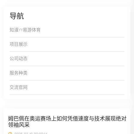
导航
知道YY易游体育
项目展示
公司动态
服务种类
交流官网
姆巴佩在奥运赛场上如何凭借速度与技术展现绝对
领袖风采