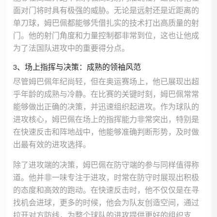
面对门将时具有极强的威胁。无论是远射还是近距离的
单刀球，姆巴佩都能够凭借扎实的技术打出高质量的射
门。他的射门角度和力量控制都非常到位，这也让他成
为了法国队进攻中的重要得分点。
3、场上指挥与决策：成熟的领袖风范
尽管姆巴佩年纪尚轻，但在奥运赛场上，他已展现出超
乎年龄的成熟与冷静。在比赛的关键时刻，姆巴佩常常
能够做出正确的决策，并迅速组织起进攻。作为球队的
进攻核心，姆巴佩在场上的指挥能力非常突出，特别是
在快速反击和阵地战中，他能够准确判断形势，及时做
出最有效的进攻选择。
除了进攻端的决策，姆巴佩在防守端的参与同样值得称
道。他并非一味专注于进攻，时常在防守时展现出积极
的态度和高效的跑动。在快速反击时，他不仅仅是在寻
找机会进球，更多的时候，他会为队友创造空间，通过
拉开对方防线，为整个球队的进攻提供更好的组织支