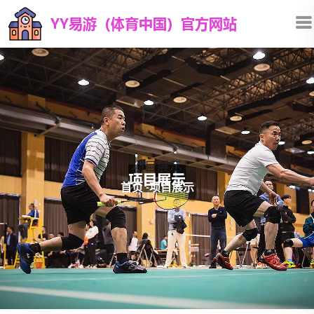
项目展示
首页
-
项目展示