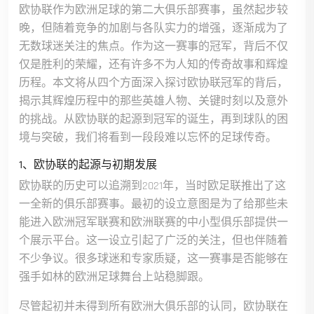
欧协联作为欧洲足球的第二大俱乐部赛事，虽然起步较
晚，但随着竞争的加剧与各队实力的增强，逐渐成为了
无数球迷关注的焦点。作为这一赛事的冠军，背后不仅
仅是胜利的荣耀，还有许多不为人知的传奇故事和辉煌
历程。本文将从四个方面深入探讨欧协联冠军的背后，
揭示其辉煌历程中的那些英雄人物、关键时刻以及意外
的挑战。从欧协联的起源到冠军的诞生，再到球队的困
境与突破，我们将看到一段段难以忘怀的足球传奇。
1、欧协联的起源与初期发展
欧协联的历史可以追溯到2021年，当时欧足联推出了这
一全新的俱乐部赛事。最初的设立意图是为了给那些未
能进入欧洲冠军联赛和欧洲联赛的中小型俱乐部提供一
个展示平台。这一设立引起了广泛的关注，但也伴随着
不少争议。很多球迷和专家质疑，这一赛事是否能够在
强手如林的欧洲足球舞台上站稳脚跟。
尽管起初并未得到所有欧洲大俱乐部的认同，欧协联在