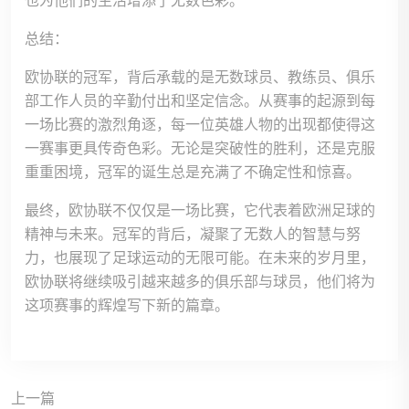
也为他们的生活增添了无数色彩。
总结：
欧协联的冠军，背后承载的是无数球员、教练员、俱乐
部工作人员的辛勤付出和坚定信念。从赛事的起源到每
一场比赛的激烈角逐，每一位英雄人物的出现都使得这
一赛事更具传奇色彩。无论是突破性的胜利，还是克服
重重困境，冠军的诞生总是充满了不确定性和惊喜。
最终，欧协联不仅仅是一场比赛，它代表着欧洲足球的
精神与未来。冠军的背后，凝聚了无数人的智慧与努
力，也展现了足球运动的无限可能。在未来的岁月里，
欧协联将继续吸引越来越多的俱乐部与球员，他们将为
这项赛事的辉煌写下新的篇章。
上一篇