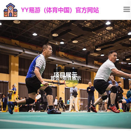
项目展示
首页
-
项目展示