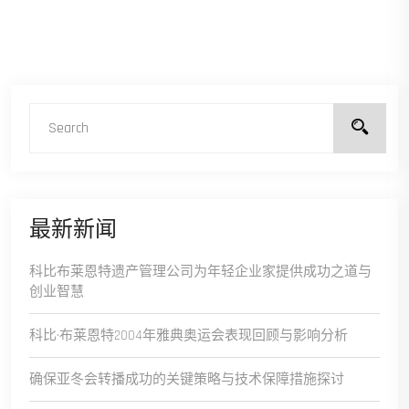
最新新闻
科比布莱恩特遗产管理公司为年轻企业家提供成功之道与
创业智慧
科比·布莱恩特2004年雅典奥运会表现回顾与影响分析
确保亚冬会转播成功的关键策略与技术保障措施探讨