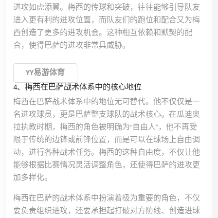
进攻如虎添翼。梅西的传球和突破，往往能够引导队友
进入更有利的进攻位置，而队友们的跑位和配合又为梅
西创造了更多的进攻机会。这种相互依赖和默契的配
合，使得巴萨的进攻非常具威胁。
YY易游体育
4、梅西在巴萨战术体系中的核心地位
梅西在巴萨战术体系中的地位无可替代。他不仅仅是一
名进攻球员，更是巴萨整支球队的战术核心。在瓜迪奥
拉执教时期，梅西的角色被明确为“自由人”，他不再受
限于传统的边锋或前锋位置，而是可以在球场上自由调
动，进行各种战术任务。梅西的这种自由度，不仅让他
能够根据比赛情况灵活调整角色，还使得巴萨的进攻更
加多样化。
梅西在巴萨的战术体系中扮演着极为重要的角色，不仅
要负责组织进攻，还要承担起打破对方防线、创造进球