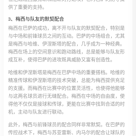
供了重要的支持。
3、梅西与队友的默契配合
梅西在巴萨的成功，离不开与队友的默契配合，特别是
与中场和前锋球员之间的互动。巴萨的中场组合，尤其
是梅西与哈维、伊涅斯塔的配合，几乎成为一种经典。
梅西在场上的空间意识和跑动路线，总是能够与队友形
成互补，使得巴萨的进攻既具威胁又富有创造性。
哈维和伊涅斯塔是梅西在巴萨中场的重要搭档。哈维的
精准传球和伊涅斯塔的技术突破，总能为梅西提供充足
的支援。而梅西在比赛中的位置灵活性，也使得他能够
与这两名球员进行无缝配合。梅西在中场的自由度，使
得他不仅仅是接球和传球，更能在比赛中找到合适的时
机，主动与队友进行联动。
此外，梅西与前锋球员的配合同样非常默契。在巴萨的
传控战术下，梅西与苏亚雷斯、内马尔的配合让球队的