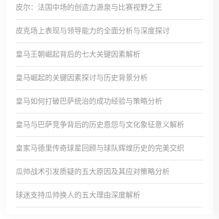
皮尔：法国中场的创造力源泉与比赛视野之王
皮克场上表现与领导能力的全面分析与深度探讨
皇马王朝崛起背后的七大关键因素解析
皇马崛起的关键因素探讨与历史背景分析
皇马如何打破巴萨统治的成功经验与策略分析
皇马与巴萨竞争背后的历史恩怨与文化象征意义解析
皇家马德里传奇球星回顾与球队辉煌历史的完美交织
瓜帅战术引发质疑的五大原因及其应对策略分析
球迷支持瓜帅换人的五大理由深度解析