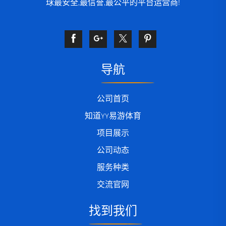
球最安全,最信誉,最公平的平台运营商!
导航
公司首页
知道YY易游体育
项目展示
公司动态
服务种类
交流官网
找到我们