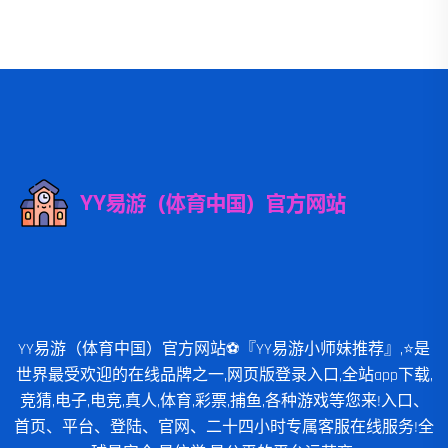
YY易游（体育中国）官方网站⚽️『YY易游小师妹推荐』,⭐️是
世界最受欢迎的在线品牌之一,网页版登录入口,全站app下载,
竞猜,电子,电竞,真人,体育,彩票,捕鱼,各种游戏等您来!入口、
首页、平台、登陆、官网、二十四小时专属客服在线服务!全