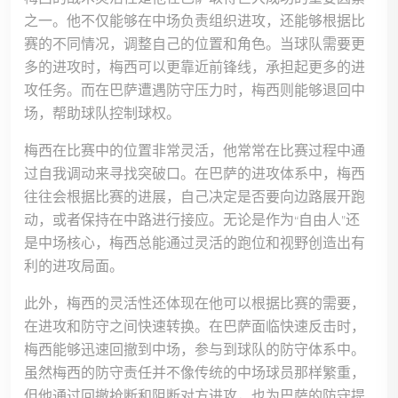
之一。他不仅能够在中场负责组织进攻，还能够根据比
赛的不同情况，调整自己的位置和角色。当球队需要更
多的进攻时，梅西可以更靠近前锋线，承担起更多的进
攻任务。而在巴萨遭遇防守压力时，梅西则能够退回中
场，帮助球队控制球权。
梅西在比赛中的位置非常灵活，他常常在比赛过程中通
过自我调动来寻找突破口。在巴萨的进攻体系中，梅西
往往会根据比赛的进展，自己决定是否要向边路展开跑
动，或者保持在中路进行接应。无论是作为“自由人”还
是中场核心，梅西总能通过灵活的跑位和视野创造出有
利的进攻局面。
此外，梅西的灵活性还体现在他可以根据比赛的需要，
在进攻和防守之间快速转换。在巴萨面临快速反击时，
梅西能够迅速回撤到中场，参与到球队的防守体系中。
虽然梅西的防守责任并不像传统的中场球员那样繁重，
但他通过回撤抢断和阻断对方进攻，也为巴萨的防守提