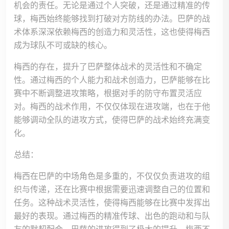
机会的责任。无论是通过个人突破，还是通过精准的传
球，梅西始终能够找到打破对方防线的办法。巴萨的战
术体系深深依赖梅西的创造力和灵活性，这也使得梅西
成为球队不可或缺的核心。
梅西的存在，提升了巴萨整体战术的灵活性和不确定
性。通过梅西的个人能力和战术创造力，巴萨能够在比
赛中不断调整进攻策略，根据对手的防守布置灵活应
对。梅西的战术作用，不仅仅体现在进攻端，也在于他
能够调动全队的进攻方式，使得巴萨的战术始终充满变
化。
总结：
梅西在巴萨的中场角色是多重的，不仅仅负责进攻的组
织与传递，还在比赛中根据需要迅速调整自己的位置和
任务。这种战术灵活性，使得梅西能够在比赛中发挥出
最好的表现。通过梅西的精准传球、出色的跑动和与队