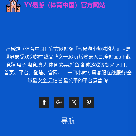
YY易游（体育中国）官方网站⚽️『YY易游小师妹推荐』,⭐️是
世界最受欢迎的在线品牌之一,网页版登录入口,全站app下载,
竞猜,电子,电竞,真人,体育,彩票,捕鱼,各种游戏等您来!入口、
首页、平台、登陆、官网、二十四小时专属客服在线服务!全
球最安全,最信誉,最公平的平台运营商!
导航