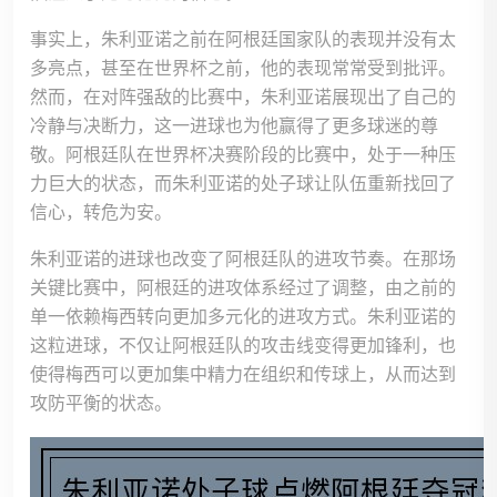
事实上，朱利亚诺之前在阿根廷国家队的表现并没有太
多亮点，甚至在世界杯之前，他的表现常常受到批评。
然而，在对阵强敌的比赛中，朱利亚诺展现出了自己的
冷静与决断力，这一进球也为他赢得了更多球迷的尊
敬。阿根廷队在世界杯决赛阶段的比赛中，处于一种压
力巨大的状态，而朱利亚诺的处子球让队伍重新找回了
信心，转危为安。
朱利亚诺的进球也改变了阿根廷队的进攻节奏。在那场
关键比赛中，阿根廷的进攻体系经过了调整，由之前的
单一依赖梅西转向更加多元化的进攻方式。朱利亚诺的
这粒进球，不仅让阿根廷队的攻击线变得更加锋利，也
使得梅西可以更加集中精力在组织和传球上，从而达到
攻防平衡的状态。