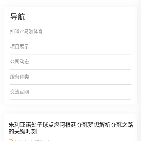
导航
知道YY易游体育
项目展示
公司动态
服务种类
交流官网
朱利亚诺处子球点燃阿根廷夺冠梦想解析夺冠之路
的关键时刻