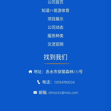
公司首页
知道YY易游体育
项目展示
公司动态
服务种类
交流官网
找到我们
地址：赤水市穿舅森林273号
电话：13594780034
邮箱: climactic@mac.com