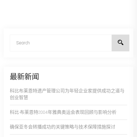
最新新闻
科比布莱恩特遗产管理公司为年轻企业家提供成功之道与
创业智慧
科比·布莱恩特2004年雅典奥运会表现回顾与影响分析
确保亚冬会转播成功的关键策略与技术保障措施探讨