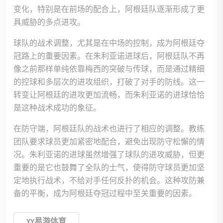
变化，特别是在前场的配合上，阿根廷队逐渐形成了更
具威胁的多点进攻。
球队的战术调整，尤其是在中场的控制，成为阿根廷夺
冠路上的重要因素。在朱利亚诺进球后，阿根廷队不再
像之前那样单纯依靠梅西的突破与传球，而是通过精细
的控球和多层次的进攻组织，打破了对手的防线。这一
转变让阿根廷的进攻更加流畅，而朱利亚诺的进球恰恰
是这种战术成功的象征。
在防守端，阿根廷队的战术也进行了相应的调整。教练
团队要求球员更加紧密地配合，避免出现防守松懈的情
况。朱利亚诺的进球虽然增强了球队的进攻威胁，但更
重要的是它也鼓舞了全队的士气，使得防守球员更加坚
定地执行战术，不给对手任何反扑的机会。这种攻防兼
备的平衡，成为阿根廷夺冠过程中至关重要的因素。
YY易游体育