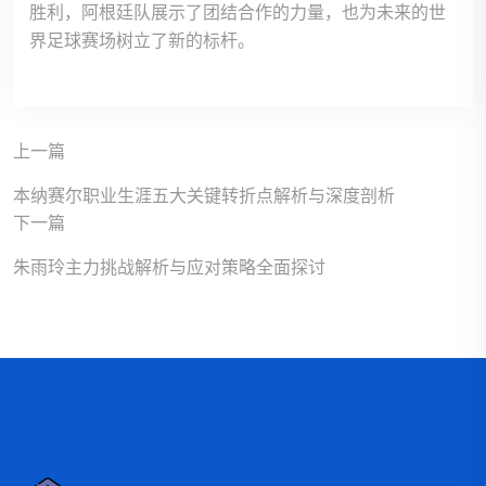
胜利，阿根廷队展示了团结合作的力量，也为未来的世
界足球赛场树立了新的标杆。
上一篇
本纳赛尔职业生涯五大关键转折点解析与深度剖析
下一篇
朱雨玲主力挑战解析与应对策略全面探讨