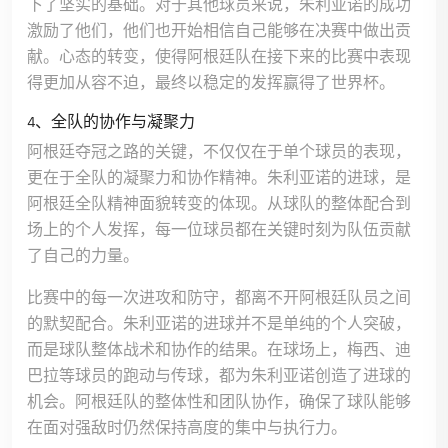
下了坚实的基础。对于其他球员来说，朱利亚诺的成功
激励了他们，他们也开始相信自己能够在决赛中做出贡
献。心态的转变，使得阿根廷队在接下来的比赛中表现
得更加从容不迫，最终以稳定的发挥赢得了世界杯。
4、全队的协作与凝聚力
阿根廷夺冠之路的关键，不仅仅在于单个球员的表现，
更在于全队的凝聚力和协作精神。朱利亚诺的进球，是
阿根廷全队精神面貌转变的体现。从球队的整体配合到
场上的个人发挥，每一位球员都在关键时刻为队伍贡献
了自己的力量。
比赛中的每一次进攻和防守，都离不开阿根廷队员之间
的默契配合。朱利亚诺的进球并不是单纯的个人突破，
而是球队整体战术和协作的结果。在球场上，梅西、迪
巴拉等球员的跑动与传球，都为朱利亚诺创造了进球的
机会。阿根廷队的整体性和团队协作，确保了球队能够
在面对强敌时仍然保持高度的集中与执行力。