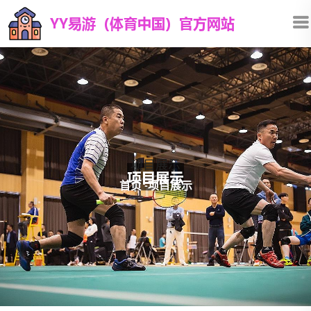
项目展示
首页
-
项目展示