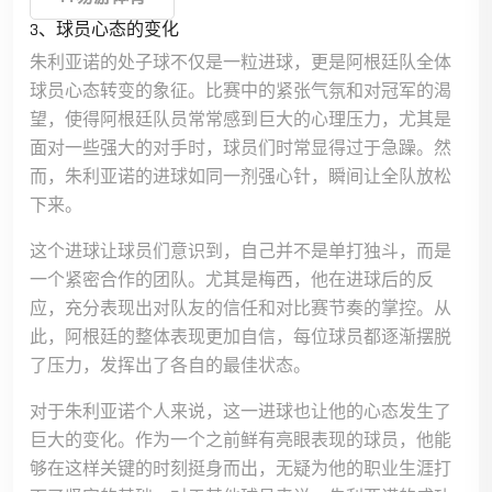
3、球员心态的变化
朱利亚诺的处子球不仅是一粒进球，更是阿根廷队全体
球员心态转变的象征。比赛中的紧张气氛和对冠军的渴
望，使得阿根廷队员常常感到巨大的心理压力，尤其是
面对一些强大的对手时，球员们时常显得过于急躁。然
而，朱利亚诺的进球如同一剂强心针，瞬间让全队放松
下来。
这个进球让球员们意识到，自己并不是单打独斗，而是
一个紧密合作的团队。尤其是梅西，他在进球后的反
应，充分表现出对队友的信任和对比赛节奏的掌控。从
此，阿根廷的整体表现更加自信，每位球员都逐渐摆脱
了压力，发挥出了各自的最佳状态。
对于朱利亚诺个人来说，这一进球也让他的心态发生了
巨大的变化。作为一个之前鲜有亮眼表现的球员，他能
够在这样关键的时刻挺身而出，无疑为他的职业生涯打