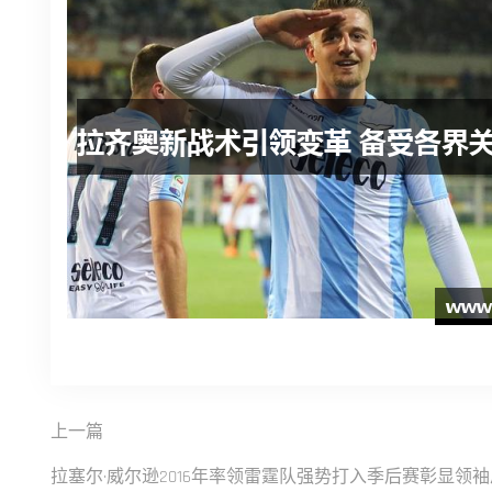
上一篇
拉塞尔·威尔逊2016年率领雷霆队强势打入季后赛彰显领