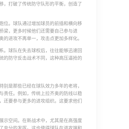
移，打破了传统防守队形的平衡，创造了
跑位。球队通过增加球员的前插和横向移
桥梁，更多时候他们还需要自己参与进
奥的进攻不再单一，攻击点更加多样化。
系。球队在失去球权后，往往能够迅速回
统的防守反击战术不同，这种高压逼抢的
特别是那些已经在球队效力多年的老将，
与责任。例如，传统上拉齐奥的防线以稳
，还要参与更多的进攻组织。这要求他们
展示空间。在新战术中，尤其是在高强度
了充分的发挥。这也使得球队在进攻端和