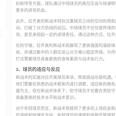
织和传导方面。球队通过中场球员的高位压迫与快速转
析
更多的进攻机会。
此外，拉齐奥的新战术特别注重球员之间的空间利用和
动，打破了对方防线的站位。中场球员不仅仅是传球的
攻，甚至承担起一定的进球责任。通过这种方式，拉齐
在防守端，拉齐奥的新战术则展现了更高强度的逼抢体
收，并通过集中的人群压迫让对方难以稳定传球。与传
打法需要球员具备更高的身体素质与战术执行力。
3、球员的适应与反应
新战术的实施对拉齐奥球员来说，既是挑战也是机遇。
他们需要在熟悉的战术框架内进行调整，适应新的角色
健为主，但在新战术体系下，防守球员不仅要负责防守
具备更高的技术水平和战术意识。
对于年轻球员而言，新战术则提供了更多的上场机会和
的逼抢和快速反击中，年轻球员的速度和体能优势得到