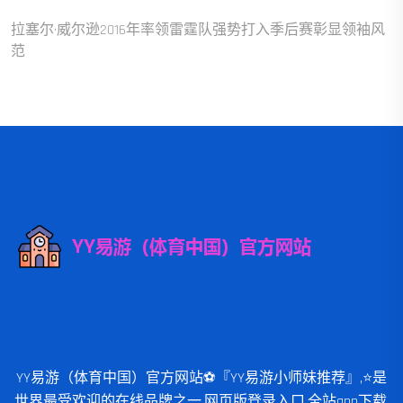
拉塞尔·威尔逊2016年率领雷霆队强势打入季后赛彰显领袖风
范
YY易游（体育中国）官方网站⚽️『YY易游小师妹推荐』,⭐️是
世界最受欢迎的在线品牌之一,网页版登录入口,全站app下载,