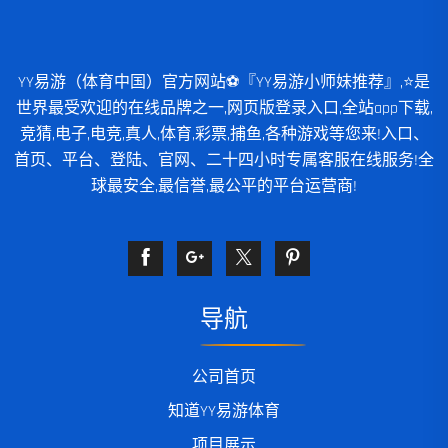
YY易游（体育中国）官方网站⚽️『YY易游小师妹推荐』,⭐️是
世界最受欢迎的在线品牌之一,网页版登录入口,全站app下载,
竞猜,电子,电竞,真人,体育,彩票,捕鱼,各种游戏等您来!入口、
首页、平台、登陆、官网、二十四小时专属客服在线服务!全
球最安全,最信誉,最公平的平台运营商!
导航
公司首页
知道YY易游体育
项目展示