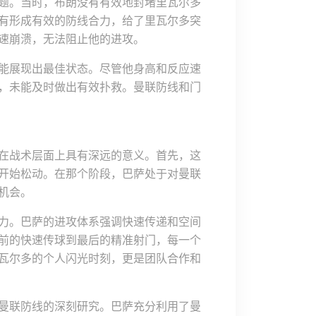
题。当时，布朗没有有效地封堵里瓦尔多
有形成有效的防线合力，给了里瓦尔多突
速崩溃，无法阻止他的进攻。
能展现出最佳状态。尽管他身高和反应速
，未能及时做出有效扑救。曼联防线和门
在战术层面上具有深远的意义。首先，这
开始松动。在那个阶段，巴萨处于对曼联
机会。
力。巴萨的进攻体系强调快速传递和空间
前的快速传球到最后的精准射门，每一个
瓦尔多的个人闪光时刻，更是团队合作和
曼联防线的深刻研究。巴萨充分利用了曼