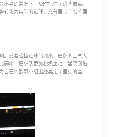
合不当的情况下，及时抓住了这些弱点。
势转化为实际的进球，充分展示了战术层
响。随着这粒进球的到来，巴萨的士气大
比赛中，巴萨队更加积极主动，曼联则陷
为自己的欧冠小组出线奠定了坚实的基