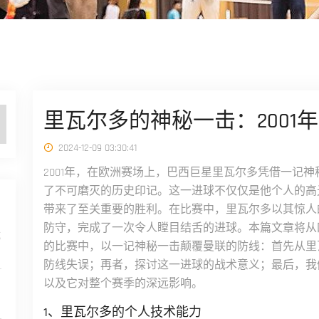
里瓦尔多的神秘一击：2001
2024-12-09 03:30:41
2001年，在欧洲赛场上，巴西巨星里瓦尔多凭借一记
了不可磨灭的历史印记。这一进球不仅仅是他个人的高
带来了至关重要的胜利。在比赛中，里瓦尔多以其惊人
防守，完成了一次令人瞠目结舌的进球。本篇文章将从四
成
的比赛中，以一记神秘一击颠覆曼联的防线：首先从里
防线失误；再者，探讨这一进球的战术意义；最后，我
以及它对整个赛季的深远影响。
1、里瓦尔多的个人技术能力