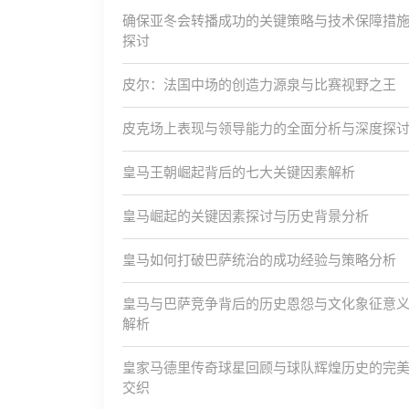
确保亚冬会转播成功的关键策略与技术保障措
探讨
皮尔：法国中场的创造力源泉与比赛视野之王
皮克场上表现与领导能力的全面分析与深度探
皇马王朝崛起背后的七大关键因素解析
皇马崛起的关键因素探讨与历史背景分析
皇马如何打破巴萨统治的成功经验与策略分析
皇马与巴萨竞争背后的历史恩怨与文化象征意
解析
皇家马德里传奇球星回顾与球队辉煌历史的完
交织