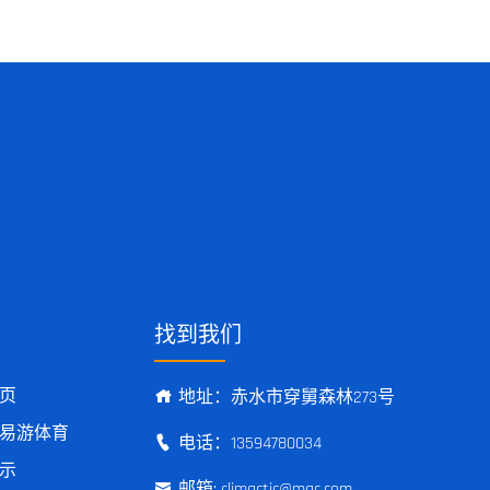
找到我们
页
地址：赤水市穿舅森林273号
Y易游体育
电话：13594780034
示
邮箱: climactic@mac.com