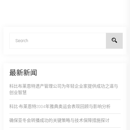
最新新闻
科比布莱恩特遗产管理公司为年轻企业家提供成功之道与
创业智慧
科比·布莱恩特2004年雅典奥运会表现回顾与影响分析
确保亚冬会转播成功的关键策略与技术保障措施探讨