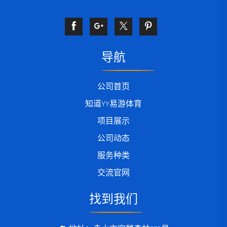
导航
公司首页
知道YY易游体育
项目展示
公司动态
服务种类
交流官网
找到我们