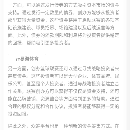
一方面，可以通过发行债券的方式吸引资本市场的资金
支持。通过发行一定数量的债券，创办方能够从投资者
那里获得大量资金，这些资金将用于启动联赛的各项基
础设施建设、球员招募、场馆建设以及后续运营等方
面。此外，债券的还款期限和利息将为投资者提供稳定
的回报，帮助吸引更多投资者。
YY易游体育
另一方面，创办篮球联赛还可以通过寻找战略投资者来
筹集资金。这些投资者可以是大型企业、体育品牌、娱
乐公司，甚至是个人投资者。通过与战略投资者建立合
作关系，联赛创办方可以获得不仅仅是资金支持，还可
能在品牌营销、资源整合等方面得到更多的帮助。通过
合理的股权分配和合作协议，投资者将能够获得一定的
投资回报。
除此之外，众筹平台也是一种创新的资金筹集方式。在