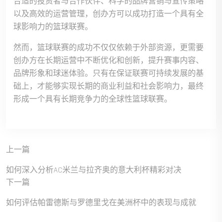
合适的投资者与合作伙伴、科学的品牌营销与宣传策略
以及高效的运营管理，创办方可以成功打造一个具有全
球影响力的篮球联赛。
然而，篮球联赛的成功不仅仅依赖于外部资源，更需要
创办方在长期运营中不断优化和创新，提升赛事内容、
品牌形象和球迷体验。只有在保证联赛可持续发展的基
础上，才能够实现长期的商业利益和社会影响力，最终
形成一个具有长期竞争力的全球性篮球联赛。
上一篇
如何深入分析AC米兰与拉齐奥的意大利杯精彩对决
下一篇
如何评估帕雷德斯与罗德里戈在美洲杯中的表现与成就