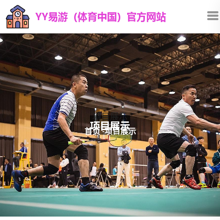
项目展示
首页
-
项目展示