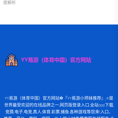
度解析
YY易游（体育中国）官方网站⚽️『YY易游小师妹推荐』,⭐️是
世界最受欢迎的在线品牌之一,网页版登录入口,全站app下载,
竞猜,电子,电竞,真人,体育,彩票,捕鱼,各种游戏等您来!入口、