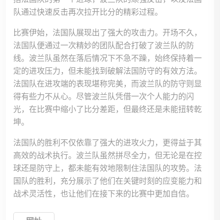
队通过快速反击再次拉开比分的精彩过程。
比赛伊始，法国队展现出了强大的攻击力。开场不久，
法国队便通过一次精妙的团队配合打破了波兰队的防
线。波兰队虽然在落后情况下不急不躁，始终保持着一
定的进攻压力，但未能找到破解法国防守的有效方法。
法国队在进攻端的表现堪称完美，而波兰队的防守则显
得有些力不从心。尽管波兰队凭借一次个人能力的闪
光，在比赛中缩小了比分差距，但最终还是未能扭转乾
坤。
法国队的胜利不仅依靠了强大的进攻火力，更得益于其
高效的战术执行。波兰队虽然拼尽全力，但无论是在控
球还是防守上，都未能有效地限制住法国队的攻势。法
国队的胜利，充分展示了他们在关键时刻的应变能力和
战术灵活性，也让他们在接下来的比赛中更加自信。