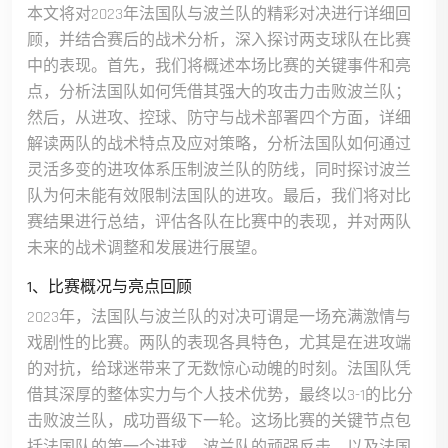
本文将对2023年法国队与波兰队的精彩对决进行详细回
顾，并结合赛后的战术分析，深入探讨两支球队在比赛
中的表现。首先，我们将概述本场比赛的关键事件和亮
点，分析法国队如何凭借其强大的攻击力击败波兰队；
然后，从进攻、控球、防守与战术部署四个方面，详细
解读两队的战术特点及应对策略，分析法国队如何通过
灵活多变的进攻体系压制波兰队的防线，同时探讨波兰
队为何未能有效限制法国队的进攻。最后，我们将对比
赛结果进行总结，评估各队在比赛中的表现，并对两队
未来的战术调整和发展进行展望。
1、比赛概况与亮点回顾
2023年，法国队与波兰队的对决可谓是一场充满激情与
戏剧性的比赛。两队的表现各具特色，尤其是在进攻端
的对抗，给球迷带来了无数惊心动魄的时刻。法国队凭
借其深厚的整体实力与个人技术优势，最终以3-1的比分
击败波兰队，成功晋级下一轮。这场比赛的关键节点包
括法国队的第一个进球，波兰队的顽强反击，以及法国