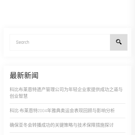
最新新闻
科比布莱恩特遗产管理公司为年轻企业家提供成功之道与
创业智慧
科比·布莱恩特2004年雅典奥运会表现回顾与影响分析
确保亚冬会转播成功的关键策略与技术保障措施探讨