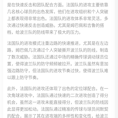
是在快速反击和团队配合方面。法国队的进攻主要依靠
几名核心球员的出色发挥，他们在进攻组织和个人突破
上都表现得非常出色。法国队的进攻体系非常灵活，多
次通过快速反击创造威胁。尤其是姆巴佩和吉鲁的搭
档，给波兰队的防线带来了极大的压力。
法国队的进攻模式注重边路的快速推进，尤其是在左边
路，姆巴佩几次通过个人突破撕开波兰队的防线，制造
了数次威胁。法国队还通过中场的精确传球调动球员位
置，使得波兰队的防守频频被拉开。波兰队虽然有意加
强边路防守，但法国队的进攻节奏过快，使得波兰队难
以跟上防守节奏。
此外，法国队的进攻还体现了出色的定位球配合。在一
次角球进攻中，法国队通过快速的二次进攻创造了得分
机会，虽然这一进攻未能直接得分，但波兰队的防线因
此显得更加松动。法国队通过精准的传球与球员间默契
的配合，展示了其在进攻端的多样性和变化性，给波兰