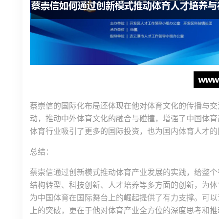
蔡崇信的国际化布局还体现在他对体育文化的传播与交
动，推动中外体育文化的融合与碰撞，增强了中国体育
体育行业吸引了更多的国际投资，也为国内体育人才的
总结：
蔡崇信通过创新模式推动体育产业发展的实践，给整个
结构转型、科技创新、人才培养等多方面的创新，为体
为中国体育在国际舞台上的崛起提供了有力支撑。可以
上的突破，更在于他对体育产业全方位的深度思考和推