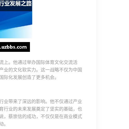
流上。他通过举办国际体育文化交流活
产业的文化软实力。这一战略不仅为中国
国际化发展创造了更多机会。
行业带来了深远的影响。他不仅通过产业
育行业的未来发展奠定了坚实的基础，也
说，蔡崇信的成功，不仅仅是在商业模式
动。