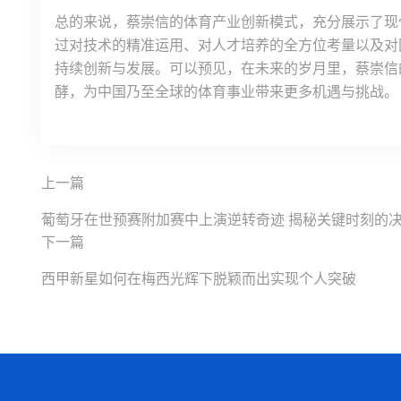
总的来说，蔡崇信的体育产业创新模式，充分展示了现
过对技术的精准运用、对人才培养的全方位考量以及对
持续创新与发展。可以预见，在未来的岁月里，蔡崇信
酵，为中国乃至全球的体育事业带来更多机遇与挑战。
上一篇
葡萄牙在世预赛附加赛中上演逆转奇迹 揭秘关键时刻的
下一篇
西甲新星如何在梅西光辉下脱颖而出实现个人突破