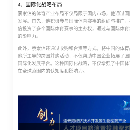
4、国际化战略布局
蔡崇信的体育产业布局不仅局限于国内市场，他通过国
发展。首先，他积极参与国际体育赛事的组织与推广，
信投资了多个国际体育赛事的主办权，通过与国际体育
的影响力。
此外，蔡崇信还通过收购和合资等方式，将中国的体育
他所主导的跨国并购活动，不仅帮助中国企业拓展了国
国际化发展平台。这种国际化战略，不仅增强了中国体
在全球范围内的认知度和影响力。