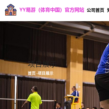
公司首页
项目展示
首页
-
项目展示