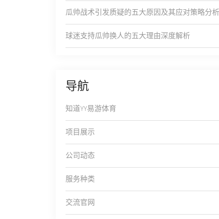
瓜帅战术引发质疑的五大原因及其应对策略分
球迷支持瓜帅换人的五大理由深度解析
导航
知道YY易游体育
项目展示
公司动态
服务种类
交流官网