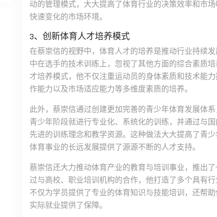
动的管理模式，大大提高了体育行业的决策效率和市场
快速变化的市场环境。
3、创新体育人才培养模式
在蔡崇信的视野中，体育人才的培养是推动行业持续发
中在选手的技术训练上，忽视了其他方面的综合素质培
才培养模式，他不仅注重运动员的身体素质和技术能力
作能力以及市场适应能力等多维度素质的培养。
此外，蔡崇信通过创建更加完善的青少年体育发展体系
青少年阶段就进行专业化、系统化的训练，并通过与国
先进的训练理念和教学资源。这种做法大大提高了青少
体育事业的长远发展提供了源源不断的人才支持。
蔡崇信还大力推动体育产业的教育与培训事业，推出了
过与高校、职业培训机构的合作，他打造了多个具有行
不仅为学员提供了专业的体育知识与技能培训，还帮助
实际就业提供了保障。