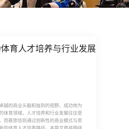
动体育人才培养与行业发展
卓越的商业头脑和独到的视野，成功地为
的体育领域，人才培养和行业发展往往受
。而蔡崇信则通过创新性的商业模式与思
新的体育人才培养路径。本篇文章将围绕