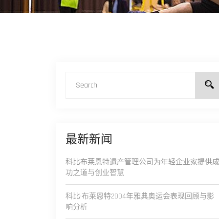
最新新闻
科比布莱恩特遗产管理公司为年轻企业家提供
功之道与创业智慧
科比·布莱恩特2004年雅典奥运会表现回顾与影
响分析