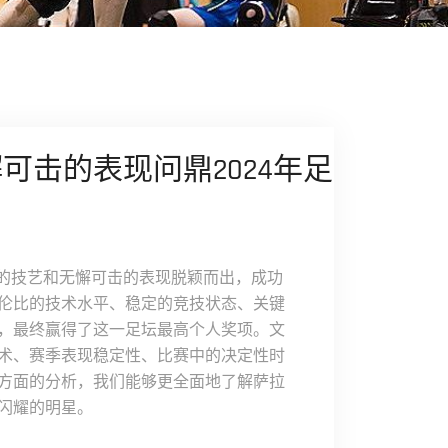
可击的表现问鼎2024年足
全面的技艺和无懈可击的表现脱颖而出，成功
伦比的技术水平、稳定的竞技状态、关键
，最终赢得了这一足坛最高个人奖项。文
术、赛季表现稳定性、比赛中的决定性时
方面的分析，我们能够更全面地了解萨拉
最闪耀的明星。