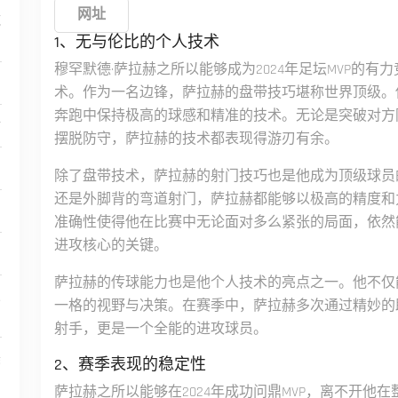
网址
施
1、无与伦比的个人技术
穆罕默德·萨拉赫之所以能够成为2024年足坛MVP的
术。作为一名边锋，萨拉赫的盘带技巧堪称世界顶级。
奔跑中保持极高的球感和精准的技术。无论是突破对方
讨
摆脱防守，萨拉赫的技术都表现得游刃有余。
除了盘带技术，萨拉赫的射门技巧也是他成为顶级球员
还是外脚背的弯道射门，萨拉赫都能够以极高的精度和
准确性使得他在比赛中无论面对多么紧张的局面，依然
进攻核心的关键。
萨拉赫的传球能力也是他个人技术的亮点之一。他不仅
义
一格的视野与决策。在赛季中，萨拉赫多次通过精妙的
射手，更是一个全能的进攻球员。
美
2、赛季表现的稳定性
萨拉赫之所以能够在2024年成功问鼎MVP，离不开他