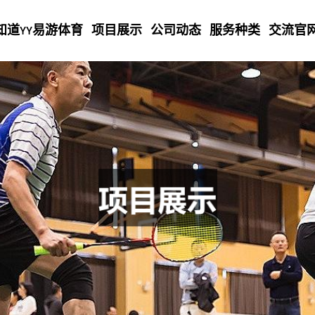
知道YY易游体育
项目展示
公司动态
服务种类
交流官