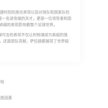
关键时刻的高光表现以及对球队和国家队的
仅是一名进攻端的天才，更是一位领导者和团
卓越的表现影响着整个足球世界。
无懈可击的表现不仅让利物浦成为英超的强
，还是团队贡献，萨拉赫都展现了世界级
影响
决胜因素