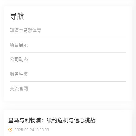
导航
知道YY易游体育
项目展示
公司动态
服务种类
交流官网
皇马与利物浦：续约危机与信心挑战
2025-09-24 10:28:38