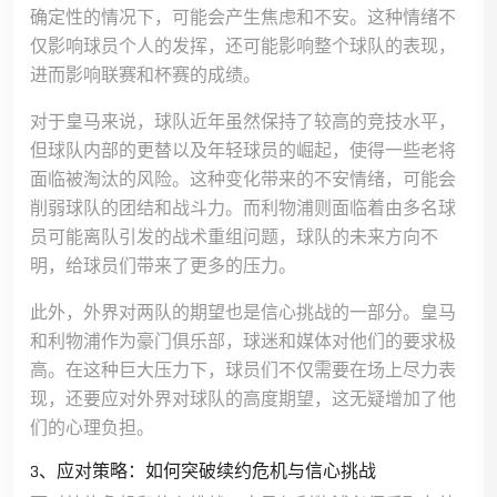
确定性的情况下，可能会产生焦虑和不安。这种情绪不
仅影响球员个人的发挥，还可能影响整个球队的表现，
进而影响联赛和杯赛的成绩。
对于皇马来说，球队近年虽然保持了较高的竞技水平，
但球队内部的更替以及年轻球员的崛起，使得一些老将
面临被淘汰的风险。这种变化带来的不安情绪，可能会
削弱球队的团结和战斗力。而利物浦则面临着由多名球
员可能离队引发的战术重组问题，球队的未来方向不
明，给球员们带来了更多的压力。
此外，外界对两队的期望也是信心挑战的一部分。皇马
和利物浦作为豪门俱乐部，球迷和媒体对他们的要求极
高。在这种巨大压力下，球员们不仅需要在场上尽力表
现，还要应对外界对球队的高度期望，这无疑增加了他
们的心理负担。
3、应对策略：如何突破续约危机与信心挑战