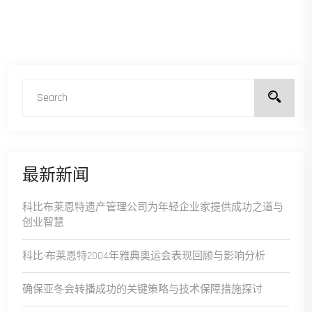
最新新闻
科比布莱恩特遗产管理公司为年轻企业家提供成功之道与
创业智慧
科比·布莱恩特2004年雅典奥运会表现回顾与影响分析
确保亚冬会转播成功的关键策略与技术保障措施探讨