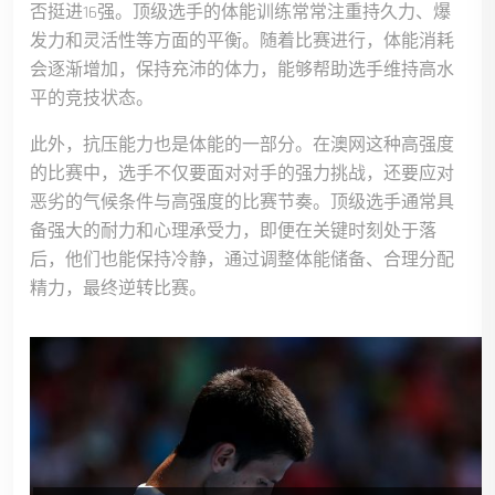
否挺进16强。顶级选手的体能训练常常注重持久力、爆
发力和灵活性等方面的平衡。随着比赛进行，体能消耗
会逐渐增加，保持充沛的体力，能够帮助选手维持高水
平的竞技状态。
此外，抗压能力也是体能的一部分。在澳网这种高强度
的比赛中，选手不仅要面对对手的强力挑战，还要应对
恶劣的气候条件与高强度的比赛节奏。顶级选手通常具
备强大的耐力和心理承受力，即便在关键时刻处于落
后，他们也能保持冷静，通过调整体能储备、合理分配
精力，最终逆转比赛。