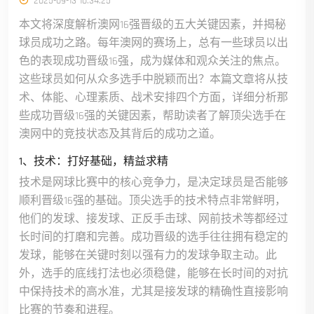
2025-09-13 10:34:25
本文将深度解析澳网16强晋级的五大关键因素，并揭秘
球员成功之路。每年澳网的赛场上，总有一些球员以出
色的表现成功晋级16强，成为媒体和观众关注的焦点。
这些球员如何从众多选手中脱颖而出？本篇文章将从技
术、体能、心理素质、战术安排四个方面，详细分析那
些成功晋级16强的关键因素，帮助读者了解顶尖选手在
澳网中的竞技状态及其背后的成功之道。
1、技术：打好基础，精益求精
技术是网球比赛中的核心竞争力，是决定球员是否能够
顺利晋级16强的基础。顶尖选手的技术特点非常鲜明，
他们的发球、接发球、正反手击球、网前技术等都经过
长时间的打磨和完善。成功晋级的选手往往拥有稳定的
发球，能够在关键时刻以强有力的发球争取主动。此
外，选手的底线打法也必须稳健，能够在长时间的对抗
中保持技术的高水准，尤其是接发球的精确性直接影响
比赛的节奏和进程。