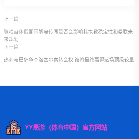
上一篇
滕哈赫休假期间解雇传闻是否会影响其执教稳定性和曼联未
来规划
下一篇
热刺与巴萨争夺洛塞尔索转会权 谁将最终赢得这场顶级较量