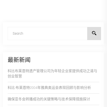
最新新闻
科比布莱恩特遗产管理公司为年轻企业家提供成功之道与
创业智慧
科比·布莱恩特2004年雅典奥运会表现回顾与影响分析
确保亚冬会转播成功的关键策略与技术保障措施探讨