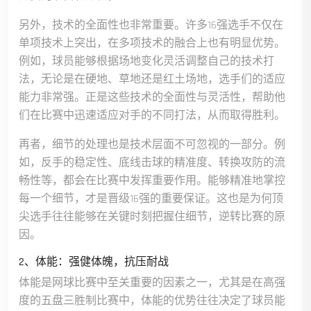
另外，技术的全面性也非常重要。许多16强选手不仅在
单项技术上突出，在多项技术的融合上也有明显优势。
例如，球员能够根据场地变化灵活调整自己的技术打
法，无论是在硬地、草地还是红土场地，选手们的适应
能力非常强。正是这些技术的全面性与灵活性，帮助他
们在比赛中迅速适应对手的不同打法，从而取得胜利。
再者，细节的处理也是技术层面不可忽视的一部分。例
如，反手的稳定性、底线击球的精准度、转换攻防的流
畅性等，都会在比赛中发挥重要作用。能够精准地掌控
每一个细节，才是晋级16强的重要保证。这也是为何顶
尖选手往往能够在关键时刻把握住细节，逆转比赛的原
因。
2、体能：强健体魄，抗压耐战
体能是网球比赛中至关重要的因素之一，尤其是在高强
度的五盘三胜制比赛中，体能的优势往往决定了球员能