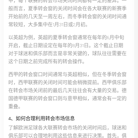
甲，每个联赛的转会市场关闭时间都有一定的差异。一
般而言，夏季转会窗的关闭时间会在各大联赛的新赛季
开始前的几天至一周左右，而冬季转会窗的关闭时间通
常较短，大多集中在1月31日或2月初。
以英超为例，英超的夏季转会窗通常在每年的6月中旬
开启，截止日期设定在每年的8月31日。这个截止日期
对于球迷和俱乐部而言是非常关键的，球队往往需要在
这个日期之前完成所有的转会操作。
西甲的转会窗口时间通常与英超相似，但在冬季转会窗
时，西甲联赛的关闭时间可能会稍微提前。西甲俱乐部
在转会市场关闭前的最后几天往往会有大量的交易。德
国德甲联赛的转会窗口则与意甲相似，通常会有一定的
重叠。
4、如何合理利用转会市场信息
了解欧洲足球各大联赛转会市场的关闭时间后，球迷和
俱乐部可以合理地利用这些信息来进行决策。首先，俱