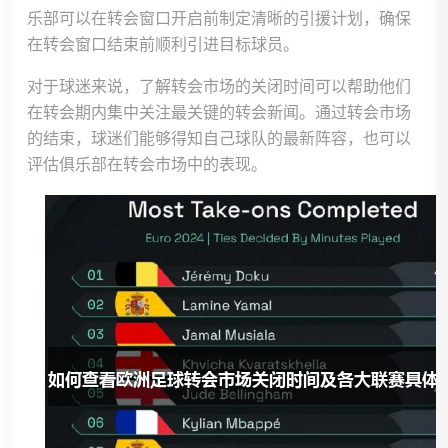
乐部可以在转会窗口开启前制定清晰的引援计划，确保
在转会窗口结束前顺利引进目标球员。
对于球迷来说，了解转会市场的关闭时间可以帮助他们
在转会期内集中关注最关键的转会新闻。通过转会市场
的结束，球迷们能够得知自己球队的最新阵容，也可以
评估俱乐部在转会市场中的表现。