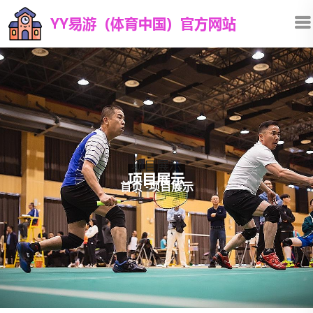
项目展示
首页
-
项目展示