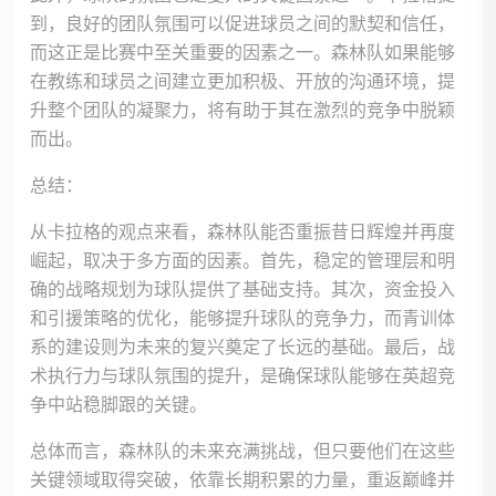
到，良好的团队氛围可以促进球员之间的默契和信任，
而这正是比赛中至关重要的因素之一。森林队如果能够
在教练和球员之间建立更加积极、开放的沟通环境，提
升整个团队的凝聚力，将有助于其在激烈的竞争中脱颖
而出。
总结：
从卡拉格的观点来看，森林队能否重振昔日辉煌并再度
崛起，取决于多方面的因素。首先，稳定的管理层和明
确的战略规划为球队提供了基础支持。其次，资金投入
和引援策略的优化，能够提升球队的竞争力，而青训体
系的建设则为未来的复兴奠定了长远的基础。最后，战
术执行力与球队氛围的提升，是确保球队能够在英超竞
争中站稳脚跟的关键。
总体而言，森林队的未来充满挑战，但只要他们在这些
关键领域取得突破，依靠长期积累的力量，重返巅峰并