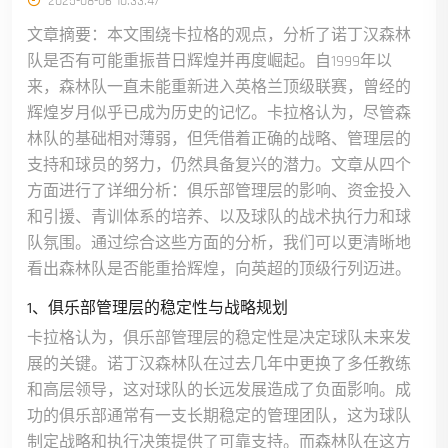
2025-08-06 10:33:47
文章摘要：本文围绕卡拉格的观点，分析了诺丁汉森林
队是否有可能重振昔日辉煌并再度崛起。自1999年以
来，森林队一直未能重新进入英格兰顶级联赛，曾经的
辉煌岁月似乎已成为历史的记忆。卡拉格认为，尽管森
林队的基础相对薄弱，但凭借着正确的战略、管理层的
支持和球员的努力，仍然具备复兴的潜力。文章从四个
方面进行了详细分析：俱乐部管理层的影响、资金投入
和引援、青训体系的培养、以及球队的战术执行力和球
队氛围。通过综合这些方面的分析，我们可以更清晰地
看出森林队是否能重拾辉煌，向英超的顶级行列迈进。
1、俱乐部管理层的稳定性与战略规划
卡拉格认为，俱乐部管理层的稳定性是决定球队未来发
展的关键。诺丁汉森林队在过去几年中更换了多任教练
和高层领导，这对球队的长远发展造成了负面影响。成
功的俱乐部通常有一支长期稳定的管理团队，这为球队
制定战略和执行决策提供了可靠支持。而森林队在这方