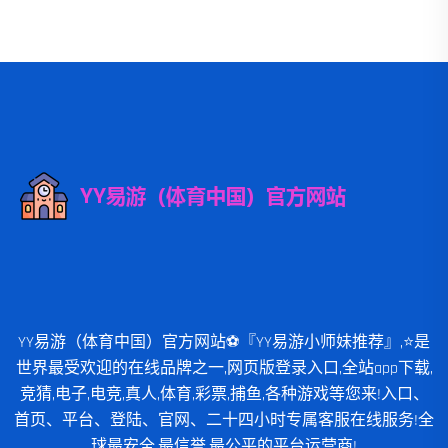
YY易游（体育中国）官方网站⚽️『YY易游小师妹推荐』,⭐️是
世界最受欢迎的在线品牌之一,网页版登录入口,全站app下载,
竞猜,电子,电竞,真人,体育,彩票,捕鱼,各种游戏等您来!入口、
首页、平台、登陆、官网、二十四小时专属客服在线服务!全
球最安全,最信誉,最公平的平台运营商!