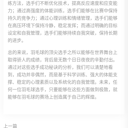
练方法，选手们不断优化技术，提高反应速度和应变能
力；通过高强度的体能训练，选手们能够在比赛中保持
持久的竞争力；通过心理训练和情绪管理，选手们能够
在高压环境下保持冷静，稳定发挥；而通过明确的目标
设定和自我管理，选手们能够持续自我突破，保持长期
的进步。
总的来说，羽毛球的顶尖选手之所以能够在世界舞台上
取得骄人的成绩，背后是无数个日日夜夜的辛勤付出。
通过对这些选手成功秘诀的分析，我们可以清楚地看
到，成功并非偶然，而是基于科学训练、强大的体能支
撑、稳定的心理素质以及系统化的自我管理。未来，任
何一位羽毛球选手，只要能够在这些方面做到极致，就
能够在羽毛球的赛场上创造属于自己的辉煌。
上一篇