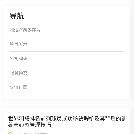
导航
知道YY易游体育
项目展示
公司动态
服务种类
交流官网
世界羽联排名前列球员成功秘诀解析及其背后的训
练与心态管理技巧