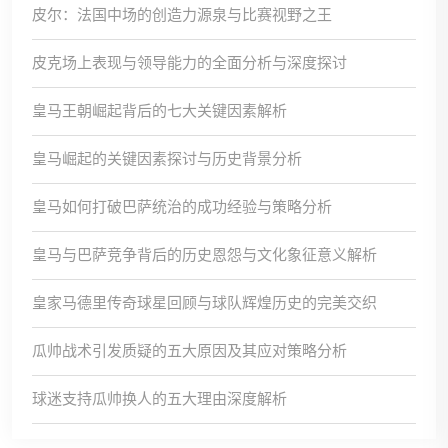
皮尔：法国中场的创造力源泉与比赛视野之王
皮克场上表现与领导能力的全面分析与深度探讨
皇马王朝崛起背后的七大关键因素解析
皇马崛起的关键因素探讨与历史背景分析
皇马如何打破巴萨统治的成功经验与策略分析
皇马与巴萨竞争背后的历史恩怨与文化象征意义解析
皇家马德里传奇球星回顾与球队辉煌历史的完美交织
瓜帅战术引发质疑的五大原因及其应对策略分析
球迷支持瓜帅换人的五大理由深度解析