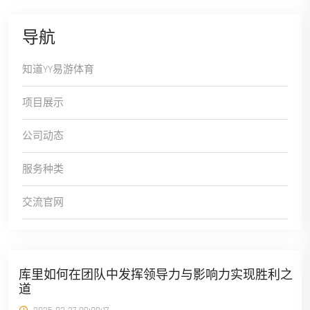
导航
知道YY易游体育
项目展示
公司动态
服务种类
交流官网
库里如何在团队中发挥领导力与影响力实现胜利之
道