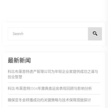
最新新闻
科比布莱恩特遗产管理公司为年轻企业家提供成功之道与
创业智慧
科比·布莱恩特2004年雅典奥运会表现回顾与影响分析
确保亚冬会转播成功的关键策略与技术保障措施探讨