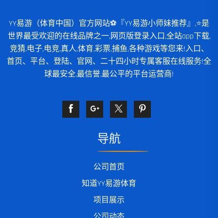
YY易游（体育中国）官方网站⚽️『YY易游小师妹推荐』,⭐️是
世界最受欢迎的在线品牌之一,网页版登录入口,全站app下载,
竞猜,电子,电竞,真人,体育,彩票,捕鱼,各种游戏等您来!入口、
首页、平台、登陆、官网、二十四小时专属客服在线服务!全
球最安全,最信誉,最公平的平台运营商!
导航
公司首页
知道YY易游体育
项目展示
公司动态