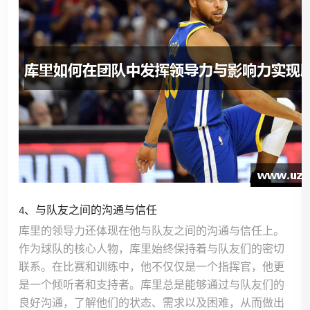
4、与队友之间的沟通与信任
库里的领导力还体现在他与队友之间的沟通与信任上。
作为球队的核心人物，库里始终保持着与队友们的密切
联系。在比赛和训练中，他不仅仅是一个指挥官，他更
是一个倾听者和支持者。库里总是能够通过与队友们的
良好沟通，了解他们的状态、需求以及困难，从而做出