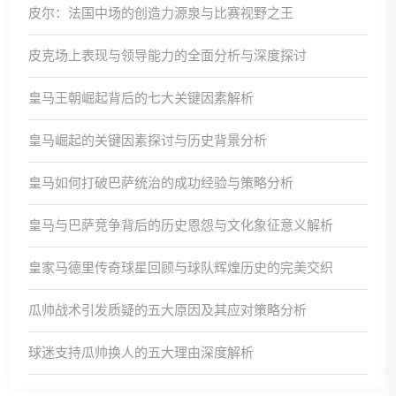
皮尔：法国中场的创造力源泉与比赛视野之王
皮克场上表现与领导能力的全面分析与深度探讨
皇马王朝崛起背后的七大关键因素解析
皇马崛起的关键因素探讨与历史背景分析
皇马如何打破巴萨统治的成功经验与策略分析
皇马与巴萨竞争背后的历史恩怨与文化象征意义解析
皇家马德里传奇球星回顾与球队辉煌历史的完美交织
瓜帅战术引发质疑的五大原因及其应对策略分析
球迷支持瓜帅换人的五大理由深度解析