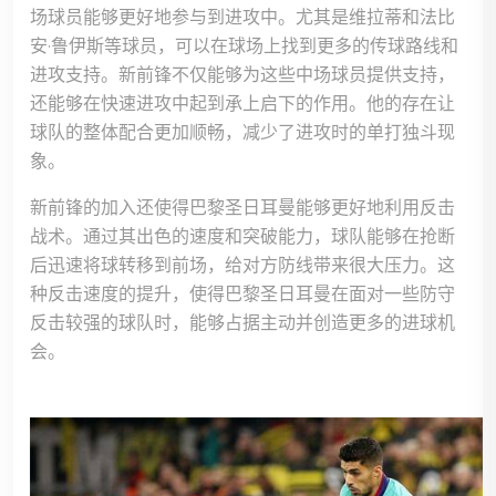
场球员能够更好地参与到进攻中。尤其是维拉蒂和法比
安·鲁伊斯等球员，可以在球场上找到更多的传球路线和
进攻支持。新前锋不仅能够为这些中场球员提供支持，
还能够在快速进攻中起到承上启下的作用。他的存在让
球队的整体配合更加顺畅，减少了进攻时的单打独斗现
象。
新前锋的加入还使得巴黎圣日耳曼能够更好地利用反击
战术。通过其出色的速度和突破能力，球队能够在抢断
后迅速将球转移到前场，给对方防线带来很大压力。这
种反击速度的提升，使得巴黎圣日耳曼在面对一些防守
反击较强的球队时，能够占据主动并创造更多的进球机
会。