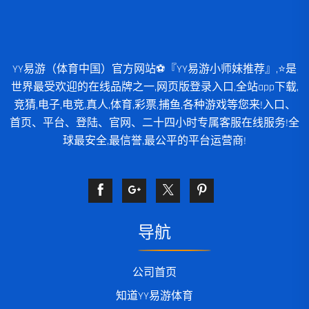
YY易游（体育中国）官方网站⚽️『YY易游小师妹推荐』,⭐️是
世界最受欢迎的在线品牌之一,网页版登录入口,全站app下载,
竞猜,电子,电竞,真人,体育,彩票,捕鱼,各种游戏等您来!入口、
首页、平台、登陆、官网、二十四小时专属客服在线服务!全
球最安全,最信誉,最公平的平台运营商!
导航
公司首页
知道YY易游体育