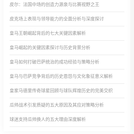
皮尔：法国中场的创造力源泉与比赛视野之王
皮克场上表现与领导能力的全面分析与深度探讨
皇马王朝崛起背后的七大关键因素解析
皇马崛起的关键因素探讨与历史背景分析
皇马如何打破巴萨统治的成功经验与策略分析
皇马与巴萨竞争背后的历史恩怨与文化象征意义解析
皇家马德里传奇球星回顾与球队辉煌历史的完美交织
瓜帅战术引发质疑的五大原因及其应对策略分析
球迷支持瓜帅换人的五大理由深度解析