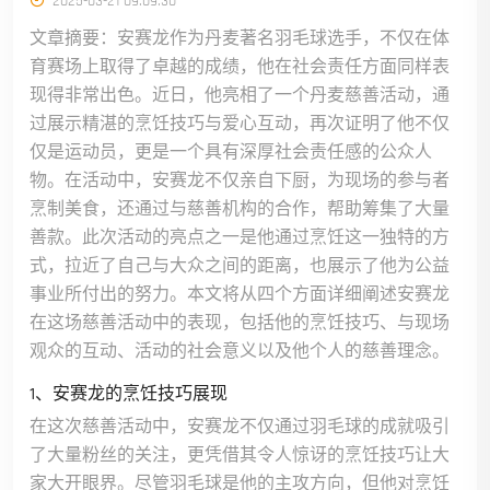
2025-03-21 09:09:30
文章摘要：安赛龙作为丹麦著名羽毛球选手，不仅在体
育赛场上取得了卓越的成绩，他在社会责任方面同样表
现得非常出色。近日，他亮相了一个丹麦慈善活动，通
过展示精湛的烹饪技巧与爱心互动，再次证明了他不仅
仅是运动员，更是一个具有深厚社会责任感的公众人
物。在活动中，安赛龙不仅亲自下厨，为现场的参与者
烹制美食，还通过与慈善机构的合作，帮助筹集了大量
善款。此次活动的亮点之一是他通过烹饪这一独特的方
式，拉近了自己与大众之间的距离，也展示了他为公益
事业所付出的努力。本文将从四个方面详细阐述安赛龙
在这场慈善活动中的表现，包括他的烹饪技巧、与现场
观众的互动、活动的社会意义以及他个人的慈善理念。
1、安赛龙的烹饪技巧展现
在这次慈善活动中，安赛龙不仅通过羽毛球的成就吸引
了大量粉丝的关注，更凭借其令人惊讶的烹饪技巧让大
家大开眼界。尽管羽毛球是他的主攻方向，但他对烹饪