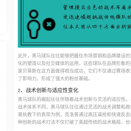
析
此外，黑马球队往往能够把握住市场营销和品牌建设的
化的塑造以及社交媒体的运用，这些球队在品牌形象的
家贝蒂斯在这方面做得相当成功，它们不仅通过赛场表
了影响力，形成了强大的粉丝基础。
2、战术创新与适应性变化
黑马球队的崛起往往伴随着战术创新与灵活的适应性。
战术体系不同，黑马球队往往通过灵活的战术调整和高
普执教下的表现为例，克洛普通过高压逼抢和快速反击
种创新的战术打法不仅打破了英超传统的战术格局，也