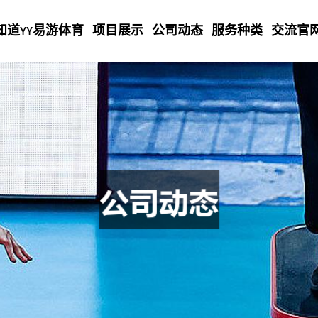
知道YY易游体育
项目展示
公司动态
服务种类
交流官