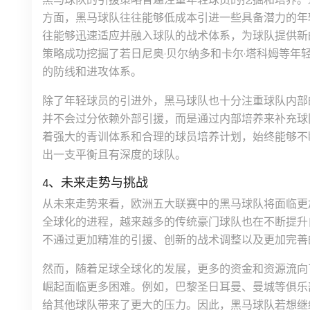
黑马球队的引援策略普遍注重年轻球员的挖掘和培养。
方面，黑马球队往往能够低成本引进一些具备潜力的年
往能够迅速适应并融入球队的战术体系，为球队提供新
策略成功挖掘了若日尼奥·贝尔纳多和卡尔·塔科姆等年
的防线和进攻体系。
除了年轻球员的引进外，黑马球队也十分注重球队内部
并不会过分依赖外部引援，而是通过内部培养来补充球
着强大的青训体系和合理的球员培养计划，始终能够不
出一支平衡且有深度的球队。
4、未来走势与挑战
从未来走势来看，欧洲五大联赛中的黑马球队将面临更
全球化的进程，越来越多的传统豪门球队也在不断提升
不通过更加精准的引援、创新的战术调整以及更加完善
然而，随着足球全球化的发展，更多的资金和资源流向
崛起面临更多困难。例如，巴黎圣日耳曼、曼城等俱乐
给其他球队带来了更大的压力。因此，黑马球队若想继