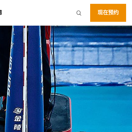
网
现在预约