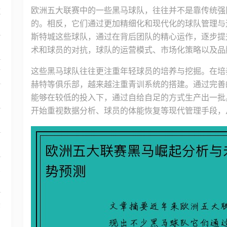
欧洲五大联赛中的一些黑马球队，往往并不是靠传统强
施
的。相反，它们通过更加精细化和现代化的球队管理与
斯特城这些球队，通过在背后团队的精心运作，逐步提
术和球员的对抗，球队的运营模式、市场化策略以及品
这些黑马球队往往更注重年轻球员的培养与挖掘。在培
讨
赫特等俱乐部，越来越注重青训系统的搭建。通过完善
能够在较低的投入下，通过自给自足的方式生产出一批
开始重视数据分析、球员的体能恢复等现代管理手段，
义
美