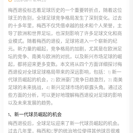
2026-06-11 16:44:20
梅西退役标志着足球历史的一个重要转折点，随着这位
球王的告别，全球足球竞争格局发生了深刻变化。过去
的十多年里，梅西不仅凭借卓越的技术和个人荣誉，主
导了欧洲和世界足坛，也深刻影响了许多足球文化和商
业模式。随着梅西的退役，足球将进入一个崭新的纪
元。新力量的崛起，竞争格局的加剧，尤其是在欧洲足
坛的竞争、南美与欧洲的对抗，以及新兴市场足球的崛
起，都将迎来更多变数。本文将从四个方面详细探讨梅
西退役对全球足球格局带来的深远影响，包括：1) 新一
代球员崛起的机会，2) 欧洲豪门竞争日趋激烈，3) 南美
足球的未来挑战，4) 新兴足球市场的崭露头角。通过这
些方面的分析，可以更好地理解梅西退役对足球的影响
以及未来发展的趋势。
1、新一代球员崛起的机会
梅西退役后，全球足坛迎来了新一代球员崛起的机会。
过去几年里，梅西和C罗的统治地位使得其他球员很难