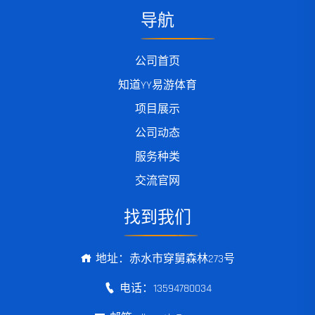
导航
公司首页
知道YY易游体育
项目展示
公司动态
服务种类
交流官网
找到我们
地址：赤水市穿舅森林273号
电话：13594780034