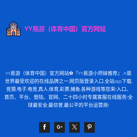
YY易游（体育中国）官方网站⚽️『YY易游小师妹推荐』,⭐️是
世界最受欢迎的在线品牌之一,网页版登录入口,全站app下载,
竞猜,电子,电竞,真人,体育,彩票,捕鱼,各种游戏等您来!入口、
首页、平台、登陆、官网、二十四小时专属客服在线服务!全
球最安全,最信誉,最公平的平台运营商!