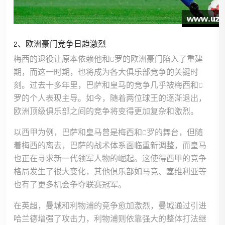
2、欧洲豪门竞争日趋激烈
梅西的退役让原本依赖他和C罗的欧洲豪门陷入了重建
期，而这一时期，也将成为各大俱乐部竞争的关键时
刻。过去十多年里，巴萨和皇马的竞争几乎被梅西和C
罗的个人表现主导。如今，随着两位球王的逐渐退出，
欧洲顶级俱乐部之间的竞争将变得更加复杂和激烈。
以西甲为例，巴萨和皇马曾是梅西和C罗的舞台，但随
着梅西的离去，巴萨的战术体系面临重新调整，而皇马
也正在寻求新一代领军人物的崛起。这使得西甲的竞争
格局发生了很大变化，其他俱乐部如马竞、塞维利亚等
也有了更多机会争夺联赛冠军。
在英超，曼城和利物浦的竞争愈加激烈，曼城通过引进
哈兰德增强了攻击力，利物浦则依靠强大的整体打法继