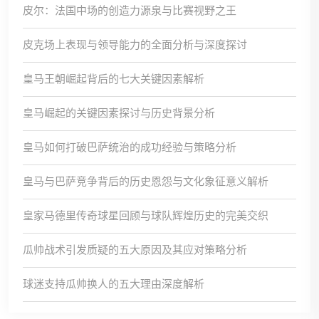
皮尔：法国中场的创造力源泉与比赛视野之王
皮克场上表现与领导能力的全面分析与深度探讨
皇马王朝崛起背后的七大关键因素解析
皇马崛起的关键因素探讨与历史背景分析
皇马如何打破巴萨统治的成功经验与策略分析
皇马与巴萨竞争背后的历史恩怨与文化象征意义解析
皇家马德里传奇球星回顾与球队辉煌历史的完美交织
瓜帅战术引发质疑的五大原因及其应对策略分析
球迷支持瓜帅换人的五大理由深度解析