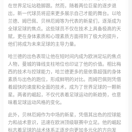
在世界足坛站稳脚跟。然而，随着两位巨星的逐步退
出，新一代球员将迎来更多展示自己才能的舞台。以哈
兰德、姆巴佩、贝林厄姆等为代表的新星们，逐渐成为
全球足球的焦点。这些球员不仅在技术上具备极高的天
赋，更在身体素质和心理素质方面得到了极大的提升，
他们将成为未来足球的主导力量。
哈兰德的出色表现让他在短时间内成为欧洲足坛的焦点
人物，曼城的锋线支柱地位也印证了他的价值。相比梅
西的技术与控球能力，哈兰德更多的是依靠超强的身体
素质与出色的跑位，形成鲜明的对比。而姆巴佩则凭借
着超快的速度和全面的技术，成为了世界足球的一颗新
星。两者的崛起，不仅代表着足球运动的新趋势，也意
味着足球运动风格的变化。
此外，贝林厄姆作为中场的新星，凭借其出色的控球能
力和战术意识，迅速在欧洲顶级联赛中立足。他的崛起
标志着足球的战术体系正逐步向更加多元化的方向发