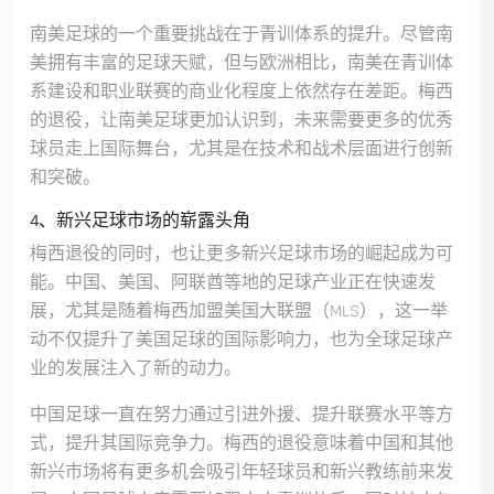
南美足球的一个重要挑战在于青训体系的提升。尽管南
美拥有丰富的足球天赋，但与欧洲相比，南美在青训体
系建设和职业联赛的商业化程度上依然存在差距。梅西
的退役，让南美足球更加认识到，未来需要更多的优秀
球员走上国际舞台，尤其是在技术和战术层面进行创新
和突破。
4、新兴足球市场的崭露头角
梅西退役的同时，也让更多新兴足球市场的崛起成为可
能。中国、美国、阿联酋等地的足球产业正在快速发
展，尤其是随着梅西加盟美国大联盟（MLS），这一举
动不仅提升了美国足球的国际影响力，也为全球足球产
业的发展注入了新的动力。
中国足球一直在努力通过引进外援、提升联赛水平等方
式，提升其国际竞争力。梅西的退役意味着中国和其他
新兴市场将有更多机会吸引年轻球员和新兴教练前来发