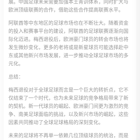
展。中国足球未来需要加强本土青训体系，同时扩大与
欧洲顶级联赛的合作，借助这些合作提高联赛水平。
阿联酋等中东地区的足球市场也在不断壮大。随着资金
的投入和赛事平台的建设，阿联酋的足球联赛逐渐向国
际化迈进。梅西退役后，欧洲豪门球员的转会市场也将
发生微妙变化，更多的老将或是新星球员可能选择赴中
东或其他新兴市场发展，进一步推动全球足球市场的多
元化。
总结：
梅西退役对于全球足球而言是一个巨大的转折点，它不
仅结束了一个时代，也为未来足球的竞争格局带来了新
的契机。新一代球员的崛起、欧洲豪门间更为激烈的竞
争、南美足球面临的挑战，以及新兴市场的崛起，这些
因素共同推动了全球足球格局的深刻变化。
未来的足球将不再单一依赖几位顶级球员的统治，而是