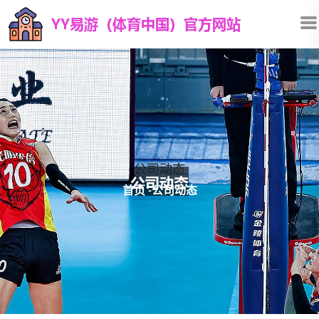
公司动态
首页
-
公司动态