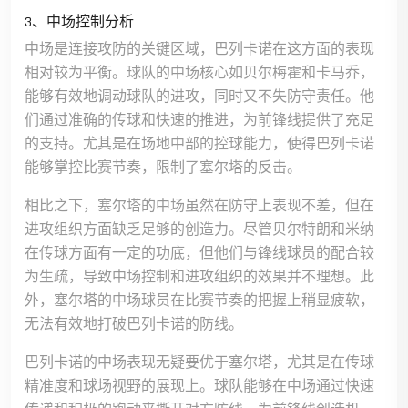
3、中场控制分析
中场是连接攻防的关键区域，巴列卡诺在这方面的表现
相对较为平衡。球队的中场核心如贝尔梅霍和卡马乔，
能够有效地调动球队的进攻，同时又不失防守责任。他
们通过准确的传球和快速的推进，为前锋线提供了充足
的支持。尤其是在场地中部的控球能力，使得巴列卡诺
能够掌控比赛节奏，限制了塞尔塔的反击。
相比之下，塞尔塔的中场虽然在防守上表现不差，但在
进攻组织方面缺乏足够的创造力。尽管贝尔特朗和米纳
在传球方面有一定的功底，但他们与锋线球员的配合较
为生疏，导致中场控制和进攻组织的效果并不理想。此
外，塞尔塔的中场球员在比赛节奏的把握上稍显疲软，
无法有效地打破巴列卡诺的防线。
巴列卡诺的中场表现无疑要优于塞尔塔，尤其是在传球
精准度和球场视野的展现上。球队能够在中场通过快速