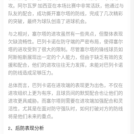
攻。阿尔瓦罗·加西亚在本场比赛中非常活跃，他通过与
队友的配合，成功撕开塞尔塔的防线，完成了几次精彩
的突破，最终为球队创造了进球机会。
与之相对，塞尔塔的进攻虽然有一些亮点，但整体表现
欠缺流畅性。巴列卡诺在防守端的严密布局，使得塞尔
塔的进攻受到了很大的限制。尽管塞尔塔的锋线球员如
阿斯帕斯展现出一定的个人能力，但由于缺乏有效的支
援和配合，他们的进攻往往无力发挥，未能对巴列卡诺
的防线造成足够压力。
总体而言，巴列卡诺在进攻端的表现更为出色，不仅在
进攻组织上更为有序，且球员间的默契配合也让他们的
进攻更具威胁。而塞尔塔则需要在进攻端加强配合和灵
活性，尤其是在面对防守强队时，如何打破对方的防线
将是他们未来的重点。
2、后防表现分析