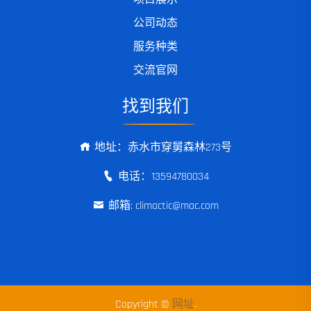
公司动态
服务种类
交流官网
找到我们
地址：赤水市穿舅森林273号
电话：13594780034
邮箱: climactic@mac.com
Copyright ©
网址
.