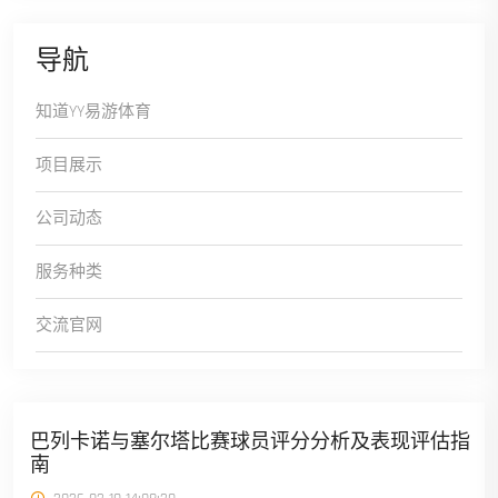
导航
知道YY易游体育
项目展示
公司动态
服务种类
交流官网
巴列卡诺与塞尔塔比赛球员评分分析及表现评估指
南