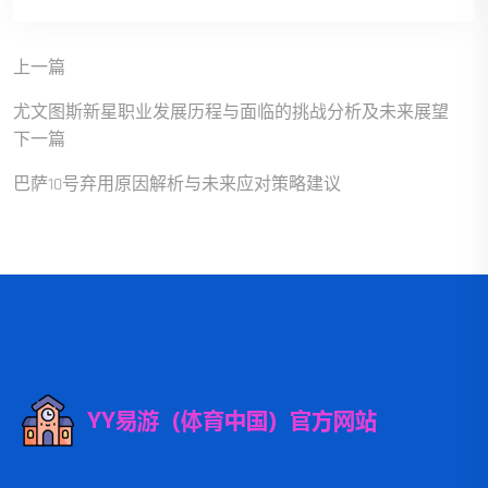
上一篇
尤文图斯新星职业发展历程与面临的挑战分析及未来展望
下一篇
巴萨10号弃用原因解析与未来应对策略建议