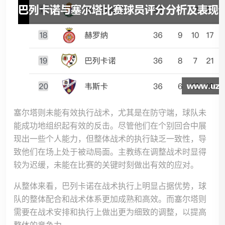
塞尔塔则未能有效执行战术，尤其是在防守端，球队未
能成功地组织起有效的反击。尽管他们在个别回合中展
现出一些个人能力，但整体战术的执行缺乏一致性，导
致他们在场上处于被动局面。主教练在调整战术时显得
较为迟缓，未能在比赛的关键时刻做出有效的应对。
从整体来看，巴列卡诺在战术执行上明显占据优势，球
队的整体配合和战术体系更加成熟和高效。而塞尔塔则
需要在战术安排和执行上做出更为细致的调整，以提高