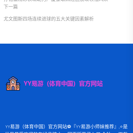
下一篇
尤文图斯四场连续进球的五大关键因素解析
YY易游（体育中国）官方网站⚽️『YY易游小师妹推荐』,⭐️是