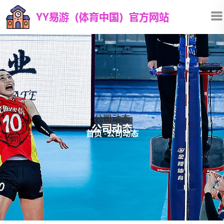
公司动态
首页
-
公司动态