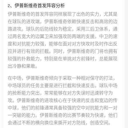
2、伊普斯维奇首发阵容分析
伊普斯维奇的首发阵容同样展现了出色的实力，尤其是
在球队的进攻端，伊普斯维奇依赖快速反击和高效的边
路进攻。球队的后防线较为稳定，采用三后卫体系，通
过两名宽大的边翼卫来加强攻防两端的支援。中卫的速
度和对抗能力较强，能够在面对对方快攻时及时作出反
应并进行有效的拦截。同时，伊普斯维奇的门将也拥有
较强的扑救能力，特别是在单挑对方前锋时，总能展现
出冷静和果敢。
在中场，伊普斯维奇倾向于采取一种相对保守的打法，
中场球员的任务主要是进行拦截和快速反击。球队中场
的抢断能力突出，常常能够在对方失误时迅速转守为
攻。伊普斯维奇的进攻核心在于快速的反击和宽边的传
中球，他们的前锋通常具备较强的空中对抗能力和一对
一突破的能力。伊普斯维奇的比赛节奏较为快速，他们
会通过不断的横向换位来撕开对方防线，创造空间。