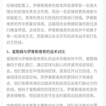
在锋线配置上，伊普斯维奇的首发阵容通常有一名高大
强壮的前锋负责支点作用，而另一名前锋则更具速度与
突破能力，常常利用对方防线的空隙进行穿插。伊普斯
维奇的传中质量非常高，边路球员会根据前锋的跑位进
行精准传球。总体而言，伊普斯维奇的进攻并不依赖于
单一的进攻方式，而是通过多点开花的进攻战术来打乱
对方防线。
3、富勒姆与伊普斯维奇的战术对比
富勒姆与伊普斯维奇两队的战术风格有所不同，富勒姆
偏向于稳扎稳打，通过控球与耐心的传递寻找进攻机
会。他们擅长在中场保持控球，逐渐拉开对方防线，为
锋线球员创造空档。而伊普斯维奇则更倾向于快速反
击，他们依靠快速的边路进攻和前场压迫来打破对方的
防线。相较于富勒姆的控球型打法，伊普斯维奇的进攻
更具侵略性，特别是在防守反击时展现出较高的效率。
富勒姆的进攻套路主要集中在边路，球队的边锋不仅需