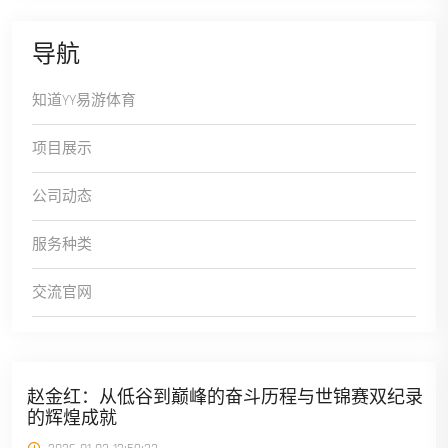
导航
知道YY易游体育
项目展示
公司动态
服务种类
交流官网
赵金红：从低谷到巅峰的奋斗历程与世锦赛双纪录
的辉煌成就