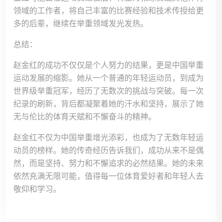
领域的工作者，将自己丰富的比赛经验和技术传授给更
多的后辈，继续在举重领域发光发热。
总结：
赵金红的成功不仅仅是个人努力的结果，更是中国举重
运动发展的缩影。她从一个普通的年轻运动员，到成为
世界级举重冠军，经历了无数次的挑战与突破。每一次
纪录的刷新，背后都凝聚着她的汗水和坚持，展示了她
无与伦比的体育天赋和不懈奋斗的精神。
赵金红不仅为中国举重增光添彩，也成为了无数年轻运
动员的榜样。她的传奇经历告诉我们，成功从来不是偶
然，而是坚持、努力和不懈追求的必然结果。她的未来
依然充满无限可能，值得每一位体育爱好者和年轻人去
敬仰和学习。