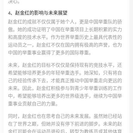
决心。
4、赵金红的影响与未来展望
赵金红的成就不仅仅属于她个人，更是中国举重队的骄
傲。她的成功证明了中国在举重项目上长期积累的实力
和高度的技术水平。作为世界举重历史上最具代表性的
运动员之一，赵金红不仅在国内拥有极高的声誉，也为
中国的举重事业赢得了更多的国际尊重。
未来，赵金红的目标不仅仅是保持现有的竞技水平，还
希望能够培养更多的年轻举重选手。她深知，只有将自
己的经验传承下去，才能真正推动中国举重走向更远的
未来。因此，赵金红积极参与到青少年举重训练的工作
中，希望能够培养出更多的世界级选手，继续为中国举
重事业贡献自己的力量。
同时，赵金红也在思考自己的未来发展。虽然她已经站
在了世界之巅，但她并没有停下前进的脚步。未来的赵
金红可能会在运动员退役后，转型为教练员或其他体育