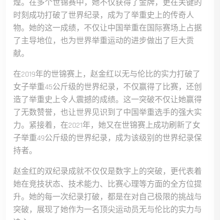
煌。在多个世锦赛中，她不仅获得了金牌，更在关键的
时刻成功打破了世界纪录，成为了举重史上的传奇人
物。她的这一成绩，不仅让中国举重在国际赛场上占据
了主导地位，也为世界举重运动的进步做出了巨大贡
献。
在2019年的世锦赛上，赵金红以无与伦比的实力打破了
女子举重45公斤级的世界纪录，不仅赢得了比赛，还创
造了举重史上令人震撼的成绩。这一突破不仅让她赢得
了无数赞誉，也让世界见识到了中国举重选手的强大实
力。紧接着，在2021年，她又在世锦赛上成功刷新了女
子举重49公斤级的世界纪录，成为该级别的世界纪录保
持者。
赵金红的双纪录成就不仅仅是数字上的突破，更代表着
她在竞技状态、技术能力、比赛心理等方面的全方位提
升。她的每一次纪录打破，都是在对自己极限的挑战与
突破，展现了她作为一名顶尖运动员无与伦比的实力与