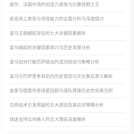
皮尔：法国中场的创造力源泉与比赛视野之王
皮克场上表现与领导能力的全面分析与深度探讨
皇马王朝崛起背后的七大关键因素解析
皇马崛起的关键因素探讨与历史背景分析
皇马如何打破巴萨统治的成功经验与策略分析
皇马与巴萨竞争背后的历史恩怨与文化象征意义解析
皇家马德里传奇球星回顾与球队辉煌历史的完美交织
瓜帅战术引发质疑的五大原因及其应对策略分析
球迷支持瓜帅换人的五大理由深度解析