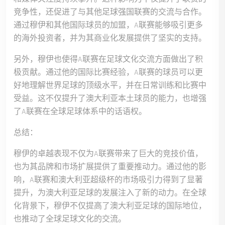
竞争性，还促进了与其他足球强国联赛的交流与合作。
通过穆伊和其他国际球员的加盟，A联赛能够吸引更多
的海外投资者，并为其商业化发展提供了坚实的支持。
另外，穆伊也使得A联赛在足球文化交流方面做出了积
极贡献。通过他的国际比赛经验，A联赛的球员可以更
好地理解世界足球的顶级水平，并在日常训练和比赛中
受益。这不仅提升了澳大利亚本土球员的能力，也增强
了A联赛在全球足球体系中的话语权。
总结：
穆伊的卓越表现不仅为A联赛带来了巨大的竞技价值，
也为其品牌和市场扩展提供了重要推动力。通过他的影
响，A联赛和澳大利亚超级杯的市场吸引力得到了显著
提升，为澳大利亚足球的发展注入了新的动力。在全球
化背景下，穆伊不仅提高了澳大利亚足球的国际地位，
也推动了全球足球文化的交流。