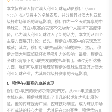
2025-09-30 12:46:21
本文旨在深入探讨澳大利亚足球运动员穆伊（Aaron
Mooy）在A联赛中的卓越表现，并分析其对澳大利亚超
级杯市场策略的深远影响。穆伊作为一名天赋异禀的中
场球员，其在A联赛的表现不仅为他个人赢得了高度评
价，也为澳大利亚足球注入了新的活力。本文将从四个
主要方面展开讨论：首先，穆伊在A联赛中的表现及其
成就；其次，穆伊对A联赛品牌价值的提升；然后，穆
伊对澳大利亚超级杯市场吸引力的影响；最后，穆伊在
全球化背景下对A联赛发展的推动作用。通过分析这些
方面，我们可以更好地理解穆伊的足球生涯及其对澳大
利亚足球产业，尤其是超级杯赛事的长远影响。
1、穆伊在A联赛的卓越表现
穆伊在A联赛的表现可谓惊艳四方。从2012年加盟墨尔
本城以来，穆伊就展现出了非凡的技术能力和比赛智
慧。他的传球视野广阔、控球技巧细腻，成为球队中场
不可或缺的核心力量。尤其是在2014赛季，穆伊凭借其