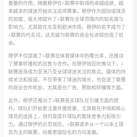
重要的作用。随着穆伊在A联赛中取得的卓越成绩，越
来越多的球迷开始关注这项赛事。穆伊作为国际级球员
的加盟，极大地提升了A联赛在全球范围内的知名度与
影响力。尤其是在东亚和欧洲市场，穆伊的名字成为了
A联赛的代名词，这无疑为联赛的商业化进程创造了机
会。
穆伊不仅提高了A联赛在体育媒体中的曝光率，还推动
了赛事转播权的出售与合作。在穆伊效应的推动下，A
联赛逐渐成为亚洲乃至全球球迷关注的焦点。媒体的持
续关注和报道，不仅带来了球迷的增长，也促进了联赛
的商业合作机会，尤其是在广告、赞助和转播等方面。
此外，穆伊还推动了A联赛各支球队在引援方面的提
升。球队们开始更注重外援质量，尤其是在中场和核心
球员的选择上，目的是提升球队的整体竞争力和吸引
力。通过穆伊的示范效应，A联赛逐步从一个以本土球
员为主的联赛，向着更国际化的方向发展。