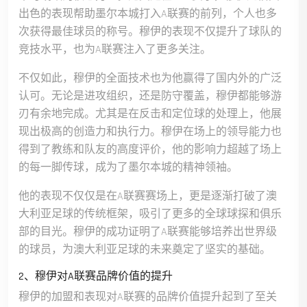
出色的表现帮助墨尔本城打入A联赛的前列，个人也多
次获得最佳球员的称号。穆伊的表现不仅提升了球队的
竞技水平，也为A联赛注入了更多关注。
不仅如此，穆伊的全面技术也为他赢得了国内外的广泛
认可。无论是进攻组织，还是防守覆盖，穆伊都能够游
刃有余地完成。尤其是在反击和定位球的处理上，他展
现出极高的创造力和执行力。穆伊在场上的领导能力也
得到了教练和队友的高度评价，他的影响力超越了场上
的每一脚传球，成为了墨尔本城的精神领袖。
他的表现不仅仅是在A联赛赛场上，更是逐渐打破了澳
大利亚足球的传统框架，吸引了更多的全球球探和俱乐
部的目光。穆伊的成功证明了A联赛能够培养出世界级
的球员，为澳大利亚足球的未来奠定了坚实的基础。
2、穆伊对A联赛品牌价值的提升
穆伊的加盟和表现对A联赛的品牌价值提升起到了至关